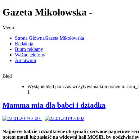
Gazeta Mikołowska -
Menu
Strona Główna
Gazeta Mikołowska
Redakcja
Biuro reklamy
Ważne telefony
Archiwum
Błąd
Wystąpił błąd podczas wczytywania komponentu: com_f
1
Mamma mia dla babci i dziadka
Najpierw babcie i dziadkowie otrzymali czerwone papierowe serc
potem mogli już zasiąść na widowni hali MOSiR, by podziwiać s