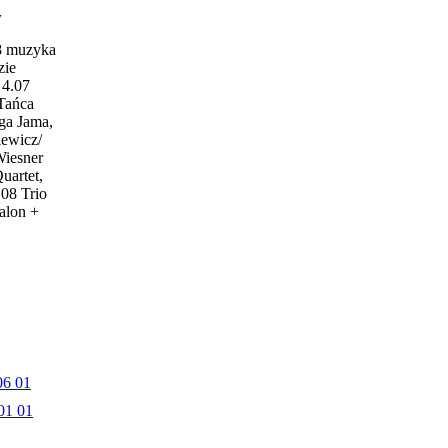
w
18 muzyka
zie
4.07
 Tańca
ga Jama,
iewicz/
Wiesner
uartet,
.08 Trio
alon +