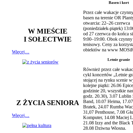
Basen i kort
Przez całe wakacje czynny
basen na terenie OR Plant
otwarcia: 22–26 czerwca
(poniedziałek-piątek) 13:0
W MIEŚCIE
od 27 czerwca do końca si
I SOŁECTWIE
9:00–19:00. Obok czynny j
tenisowy. Ceny za korzyst
obiektów na www MOSiR
Więcej…
Letnie granie
Również przez całe wakac
cykl koncertów „Letnie gr
stojącej na rynku scenie w
kolejne piątki: 26.06 Epic
godzinie 20, wszystkie na
godz. 20.30), 3.07 Lublin 
Z ŻYCIA SENIORA
Band, 10.07 Heima, 17.07
Bratek, 24.07 Rumba Wac
31,07 Penthouse, 7.08 Głu
Więcej…
Komputer, 14.08 Maciej L
21.08 Izzy and the Black 
28.08 Dziwna Wiosna.