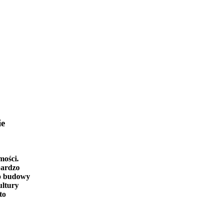
ie
mości.
bardzo
o budowy
ultury
to