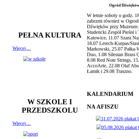
Ogród Dźwiękó
W letnie soboty o godz. 
zabrzmi również w Ogrod
Dźwięków przy Muzeum: 
Studencki Zespół Pieśni i
PEŁNA KULTURA
Katowice, 11.07 Szara Na
18.07 Lerech-Kurpas/Stas
Więcej…
Markowski, 25.07 Pałka-
Duo, 1.08 Silesian Brass Q
8.08 Red Note Strings, 15
AccoArte, 22.08 Olaf Abs
Łamik i 29.08 Traszno.
KALENDARIUM
W SZKOLE I
NA AFISZU
PRZEDSZKOLU
Więcej…