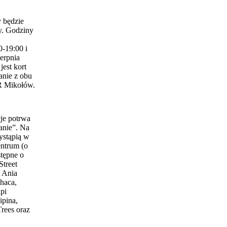
 będzie
y. Godziny
0-19:00 i
erpnia
est kort
anie z obu
 Mikołów.
je potrwa
anie”. Na
ystąpią w
entrum (o
stępne o
Street
 Ania
haca,
pi
ipina,
Trees oraz