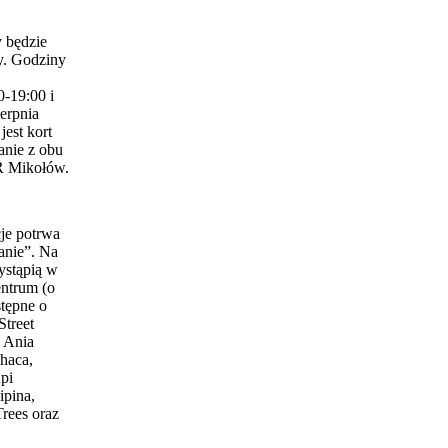
 będzie
y. Godziny
0-19:00 i
erpnia
est kort
anie z obu
 Mikołów.
je potrwa
anie”. Na
ystąpią w
entrum (o
stępne o
Street
 Ania
haca,
pi
ipina,
Trees oraz