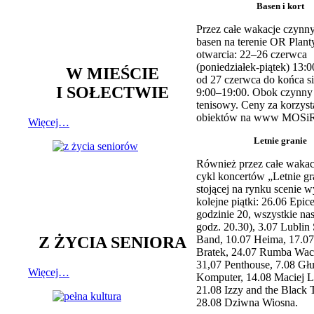
Basen i kort
Przez całe wakacje czynny
basen na terenie OR Plant
otwarcia: 22–26 czerwca
(poniedziałek-piątek) 13:0
W MIEŚCIE
od 27 czerwca do końca si
I SOŁECTWIE
9:00–19:00. Obok czynny j
tenisowy. Ceny za korzyst
obiektów na www MOSiR
Więcej…
Letnie granie
Również przez całe wakac
cykl koncertów „Letnie gr
stojącej na rynku scenie w
kolejne piątki: 26.06 Epic
godzinie 20, wszystkie na
godz. 20.30), 3.07 Lublin 
Z ŻYCIA SENIORA
Band, 10.07 Heima, 17.07
Bratek, 24.07 Rumba Wac
31,07 Penthouse, 7.08 Głu
Więcej…
Komputer, 14.08 Maciej L
21.08 Izzy and the Black 
28.08 Dziwna Wiosna.