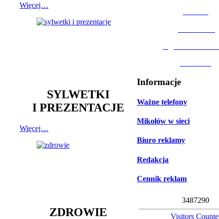
Więcej…
MOSiR
Biblioteka
Ogród Botanic
Muzeum
Informacje
SYLWETKI
Ważne telefony
I PREZENTACJE
Mikołów w sieci
Więcej…
Biuro reklamy
Redakcja
Cennik reklam
3
4
8
7
2
9
0
ZDROWIE
Visitors Counte