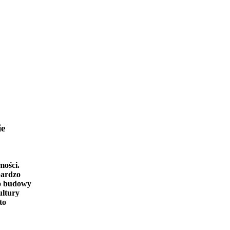
ie
mości.
bardzo
o budowy
ultury
to