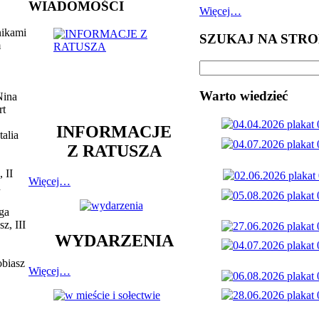
WIADOMOŚCI
Więcej…
nikami
SZUKAJ NA STRO
m
Warto wiedzieć
Nina
rt
INFORMACJE
alia
Z RATUSZA
 II
Więcej…
n
ga
z, III
WYDARZENIA
obiasz
Więcej…