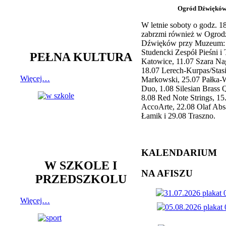
Ogród Dźwiękó
W letnie soboty o godz. 
zabrzmi również w Ogrod
Dźwięków przy Muzeum: 
Studencki Zespół Pieśni i
PEŁNA KULTURA
Katowice, 11.07 Szara Na
18.07 Lerech-Kurpas/Stas
Więcej…
Markowski, 25.07 Pałka-
Duo, 1.08 Silesian Brass Q
8.08 Red Note Strings, 15
AccoArte, 22.08 Olaf Abs
Łamik i 29.08 Traszno.
KALENDARIUM
W SZKOLE I
NA AFISZU
PRZEDSZKOLU
Więcej…