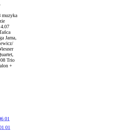
w
18 muzyka
zie
4.07
 Tańca
ga Jama,
iewicz/
Wiesner
uartet,
.08 Trio
alon +