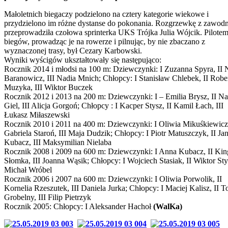
Małoletnich biegaczy podzielono na cztery kategorie wiekowe i
przydzielono im różne dystanse do pokonania. Rozgrzewkę z zawod
przeprowadziła czołowa sprinterka UKS Trójka Julia Wójcik. Pilote
biegów, prowadząc je na rowerze i pilnując, by nie zbaczano z
wyznaczonej trasy, był Cezary Karbowski.
Wyniki wyścigów ukształtowały się następująco:
Rocznik 2014 i młodsi na 100 m: Dziewczynki: I Zuzanna Spyra, II 
Baranowicz, III Nadia Mnich; Chłopcy: I Stanisław Chlebek, II Robe
Muzyka, III Wiktor Buczek
Rocznik 2012 i 2013 na 200 m: Dziewczynki: I – Emilia Brysz, II Nat
Giel, III Alicja Gorgoń; Chłopcy : I Kacper Stysz, II Kamil Łach, III
Łukasz Miłaszewski
Rocznik 2010 i 2011 na 400 m: Dziewczynki: I Oliwia Mikuśkiewicz,
Gabriela Staroń, III Maja Dudzik; Chłopcy: I Piotr Matuszczyk, II Ja
Kubacz, III Maksymilian Nielaba
Rocznik 2008 i 2009 na 600 m: Dziewczynki: I Anna Kubacz, II Kin
Słomka, III Joanna Wąsik; Chłopcy: I Wojciech Stasiak, II Wiktor Stys
Michał Wróbel
Rocznik 2006 i 2007 na 600 m: Dziewczynki: I Oliwia Porwolik, II
Kornelia Rzeszutek, III Daniela Jurka; Chłopcy: I Maciej Kalisz, II T
Grobelny, III Filip Pietrzyk
Rocznik 2005: Chłopcy: I Aleksander Hachoł
(WalKa)