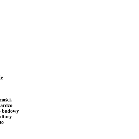
ie
mości.
bardzo
o budowy
ultury
to