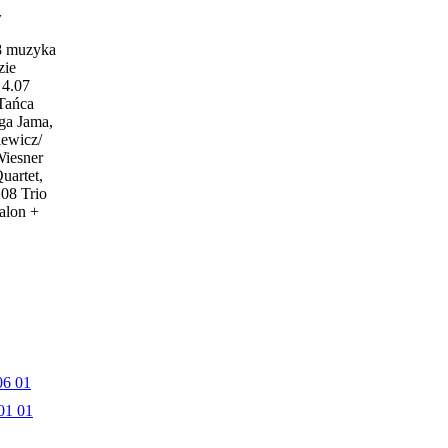
w
18 muzyka
zie
4.07
 Tańca
ga Jama,
iewicz/
Wiesner
uartet,
.08 Trio
alon +