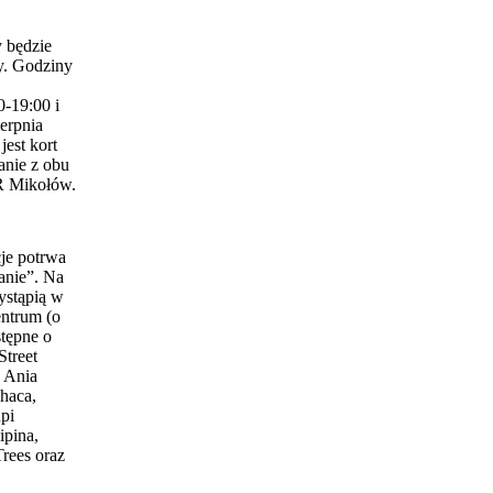
 będzie
y. Godziny
0-19:00 i
erpnia
est kort
anie z obu
 Mikołów.
je potrwa
anie”. Na
ystąpią w
entrum (o
stępne o
Street
 Ania
haca,
pi
ipina,
Trees oraz