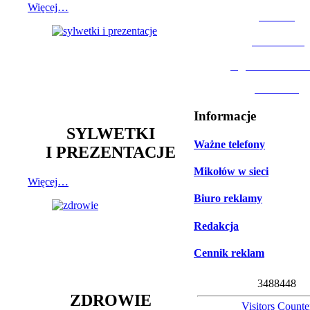
Więcej…
MOSiR
Biblioteka
Ogród Botanic
Muzeum
Informacje
SYLWETKI
Ważne telefony
I PREZENTACJE
Mikołów w sieci
Więcej…
Biuro reklamy
Redakcja
Cennik reklam
3
4
8
8
4
4
8
ZDROWIE
Visitors Counte