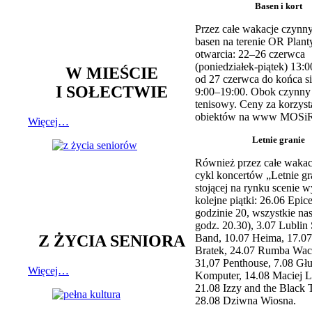
Basen i kort
Przez całe wakacje czynny
basen na terenie OR Plant
otwarcia: 22–26 czerwca
(poniedziałek-piątek) 13:0
W MIEŚCIE
od 27 czerwca do końca si
I SOŁECTWIE
9:00–19:00. Obok czynny j
tenisowy. Ceny za korzyst
obiektów na www MOSiR
Więcej…
Letnie granie
Również przez całe wakac
cykl koncertów „Letnie gr
stojącej na rynku scenie w
kolejne piątki: 26.06 Epic
godzinie 20, wszystkie na
godz. 20.30), 3.07 Lublin 
Z ŻYCIA SENIORA
Band, 10.07 Heima, 17.07
Bratek, 24.07 Rumba Wac
31,07 Penthouse, 7.08 Głu
Więcej…
Komputer, 14.08 Maciej L
21.08 Izzy and the Black 
28.08 Dziwna Wiosna.