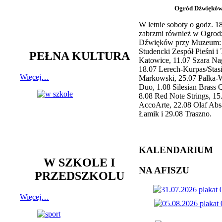
Ogród Dźwiękó
W letnie soboty o godz. 
zabrzmi również w Ogrod
Dźwięków przy Muzeum: 
Studencki Zespół Pieśni i
PEŁNA KULTURA
Katowice, 11.07 Szara Na
18.07 Lerech-Kurpas/Stas
Więcej…
Markowski, 25.07 Pałka-
Duo, 1.08 Silesian Brass Q
8.08 Red Note Strings, 15
AccoArte, 22.08 Olaf Abs
Łamik i 29.08 Traszno.
KALENDARIUM
W SZKOLE I
NA AFISZU
PRZEDSZKOLU
Więcej…