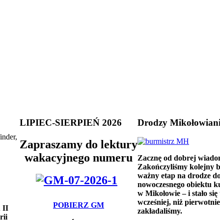
LIPIEC-SIERPIEŃ 2026
Drodzy Mikołowian
inder,
Zapraszamy do lektury
wakacyjnego numeru
Zacznę od dobrej wiado
Zakończyliśmy kolejny 
ważny etap na drodze d
nowoczesnego obiektu k
w Mikołowie – i stało się 
wcześniej, niż pierwotnie
POBIERZ GM
 II
zakładaliśmy.
rii