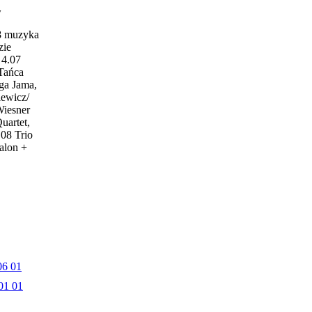
w
18 muzyka
zie
4.07
 Tańca
ga Jama,
iewicz/
Wiesner
uartet,
.08 Trio
alon +