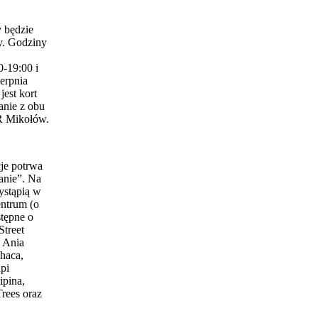
 będzie
y. Godziny
0-19:00 i
erpnia
est kort
anie z obu
 Mikołów.
je potrwa
anie”. Na
ystąpią w
entrum (o
stępne o
Street
 Ania
haca,
pi
ipina,
Trees oraz