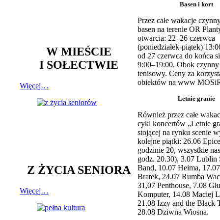
Basen i kort
Przez całe wakacje czynny
basen na terenie OR Plant
otwarcia: 22–26 czerwca
(poniedziałek-piątek) 13:0
W MIEŚCIE
od 27 czerwca do końca si
I SOŁECTWIE
9:00–19:00. Obok czynny j
tenisowy. Ceny za korzyst
obiektów na www MOSiR
Więcej…
Letnie granie
Również przez całe wakac
cykl koncertów „Letnie gr
stojącej na rynku scenie w
kolejne piątki: 26.06 Epic
godzinie 20, wszystkie na
godz. 20.30), 3.07 Lublin 
Z ŻYCIA SENIORA
Band, 10.07 Heima, 17.07
Bratek, 24.07 Rumba Wac
31,07 Penthouse, 7.08 Głu
Więcej…
Komputer, 14.08 Maciej L
21.08 Izzy and the Black 
28.08 Dziwna Wiosna.