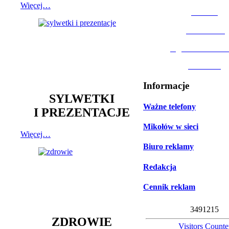
Więcej…
MOSiR
Biblioteka
Ogród Botanic
Muzeum
Informacje
SYLWETKI
Ważne telefony
I PREZENTACJE
Mikołów w sieci
Więcej…
Biuro reklamy
Redakcja
Cennik reklam
3
4
9
1
2
1
5
ZDROWIE
Visitors Counte