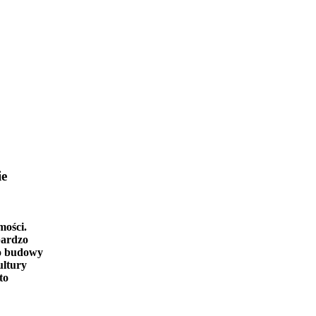
ie
mości.
bardzo
o budowy
ultury
to