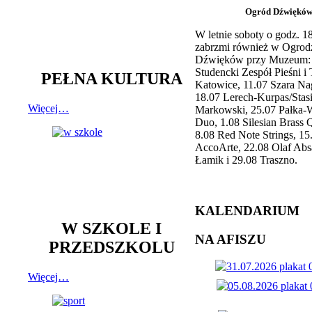
Ogród Dźwiękó
W letnie soboty o godz. 
zabrzmi również w Ogrod
Dźwięków przy Muzeum: 
Studencki Zespół Pieśni i
PEŁNA KULTURA
Katowice, 11.07 Szara Na
18.07 Lerech-Kurpas/Stas
Więcej…
Markowski, 25.07 Pałka-
Duo, 1.08 Silesian Brass Q
8.08 Red Note Strings, 15
AccoArte, 22.08 Olaf Abs
Łamik i 29.08 Traszno.
KALENDARIUM
W SZKOLE I
NA AFISZU
PRZEDSZKOLU
Więcej…