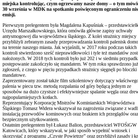
miejska kontrolując, czym ogrzewamy nasze domy – o tym mów
30 września w MDK na spotkaniu poświęconym ograniczeniu nis
emisji.
Pierwszym prelegentem była Magdalena Kapuśniak – przedstawiciel
Urzędu Marszałkowskiego, która omówiła główne zapisy uchwały
antysmogowej dla województwa śląskiego. Z kolei strażnicy miejscy
przybliżyli zebranym zasady przeprowadzania kontroli palenisk do
na terenie naszego miasta. Jak wyjaśnili, w 2017 roku podczas takich
kontroli stwierdzono sześć nieprawidłowości i tyle też mandatów zost
nałożonych. W 2018 tych kontroli było już 202 i w siedmiu przypad
postępowanie zakończyło się mandatem. W tym roku sprawdzono ju
zgłoszeń, z czego w pięciu przypadkach strażnicy sięgnęli po bloczki
mandatowe.
Zaprezentowany został także film szkoleniowy dotyczący właściweg
palenia w piecu tzw. metodą rozpalania od góry będącą jednym ze
sposobów na dużo czystsze i efektywniejsze spalanie węgla oraz dr
najpopularniejszych kotłach.
Reprezentujący Korporację Mistrzów Kominiarskich Województwa
Śląskiego Tomasz Widera wskazywał na zagrożenia związane z wad
instalacją przewodów kominowych oraz brakiem ich przeglądów ora
bezpiecznym użytkowaniem.
Ostatnim prelegentem był Łukasz Balion, przedstawiciel WFOŚiGW
Katowicach, który wskazywał, w jaki sposób wypełnić wniosek i
skorzystać z programu „Czyste Powietrze” oraz przybliżył zasady i kr