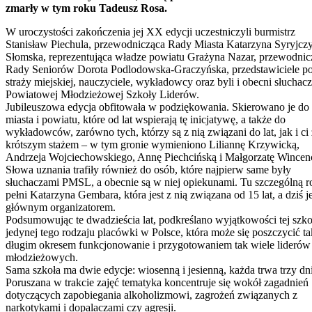
zmarły w tym roku Tadeusz Rosa.
W uroczystości zakończenia jej XX edycji uczestniczyli burmistrz
Stanisław Piechula, przewodnicząca Rady Miasta Katarzyna Syryjcz
Słomska, reprezentująca władze powiatu Grażyna Nazar, przewodnic
Rady Seniorów Dorota Podlodowska-Graczyńska, przedstawiciele pol
straży miejskiej, nauczyciele, wykładowcy oraz byli i obecni słuchac
Powiatowej Młodzieżowej Szkoły Liderów.
Jubileuszowa edycja obfitowała w podziękowania. Skierowano je do
miasta i powiatu, które od lat wspierają tę inicjatywę, a także do
wykładowców, zarówno tych, którzy są z nią związani do lat, jak i ci 
krótszym stażem – w tym gronie wymieniono Liliannę Krzywicką,
Andrzeja Wojciechowskiego, Annę Piechcińską i Małgorzatę Wincen
Słowa uznania trafiły również do osób, które najpierw same były
słuchaczami PMSL, a obecnie są w niej opiekunami. Tu szczególną r
pełni Katarzyna Gembara, która jest z nią związana od 15 lat, a dziś je
głównym organizatorem.
Podsumowując te dwadzieścia lat, podkreślano wyjątkowości tej szko
jedynej tego rodzaju placówki w Polsce, która może się poszczycić ta
długim okresem funkcjonowanie i przygotowaniem tak wiele liderów
młodzieżowych.
Sama szkoła ma dwie edycje: wiosenną i jesienną, każda trwa trzy dni
Poruszana w trakcie zajęć tematyka koncentruje się wokół zagadnień
dotyczących zapobiegania alkoholizmowi, zagrożeń związanych z
narkotykami i dopalaczami czy agresji.