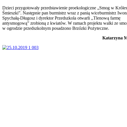
Dzieci przygotowały przedstawienie proekologiczne „Smog w Króle
Śmieszki”. Następnie pan burmistrz wraz z panią wiceburmistrz Iwon
Spychałą-Długosz i dyrektor Przedszkola otwarli ,,Tlenową farmę
antysmogową” zrobioną z kwiatów. W ramach projektu walki ze sm
w ogrodzie przedszkolnym posadzono Brzózki Pożyteczne.
Katarzyna 