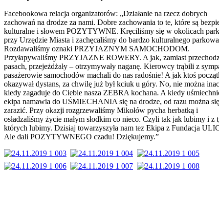
Facebookowa relacja organizatorów: „Działanie na rzecz dobrych
zachowań na drodze za nami. Dobre zachowania to te, które są bezpi
kulturalne i słowem POZYTYWNE. Kręciliśmy się w okolicach par
przy Urzędzie Miasta i zachęcaliśmy do bardzo kulturalnego parkowa
Rozdawaliśmy oznaki PRZYJAZNYM SAMOCHODOM.
Przyłapywaliśmy PRZYJAZNE ROWERY. A jak, zamiast przechodz
pasach, przejeżdżały – otrzymywały naganę. Kierowcy trąbili z sympa
pasażerowie samochodów machali do nas radośnie! A jak ktoś począ
okazywał dystans, za chwilę już był kciuk u góry. No, nie można inac
kiedy zagaduje do Ciebie nasza ZEBRA kochana. A kiedy uśmiechni
ekipa namawia do UŚMIECHANIA się na drodze, od razu można si
zarazić. Przy okazji rozgrzewaliśmy Mikołów pycha herbatką i
osładzaliśmy życie małym słodkim co nieco. Czyli tak jak lubimy i z 
których lubimy. Dzisiaj towarzyszyła nam tez Ekipa z Fundacja ULI
Ale dali POZYTYWNEGO czadu! Dziękujemy.”