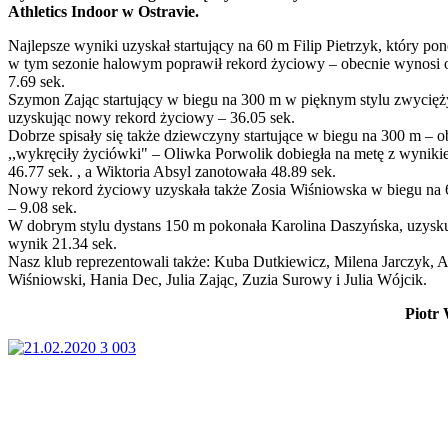
Athletics Indoor w Ostravie.
Najlepsze wyniki uzyskał startujący na 60 m Filip Pietrzyk, który po
w tym sezonie halowym poprawił rekord życiowy – obecnie wynosi 
7.69 sek.
Szymon Zając startujący w biegu na 300 m w pięknym stylu zwycięż
uzyskując nowy rekord życiowy – 36.05 sek.
Dobrze spisały się także dziewczyny startujące w biegu na 300 m – o
,,wykręciły życiówki" – Oliwka Porwolik dobiegła na metę z wynik
46.77 sek. , a Wiktoria Absyl zanotowała 48.89 sek.
Nowy rekord życiowy uzyskała także Zosia Wiśniowska w biegu na
– 9.08 sek.
W dobrym stylu dystans 150 m pokonała Karolina Daszyńska, uzysk
wynik 21.34 sek.
Nasz klub reprezentowali także: Kuba Dutkiewicz, Milena Jarczyk, 
Wiśniowski, Hania Dec, Julia Zając, Zuzia Surowy i Julia Wójcik.
Piotr