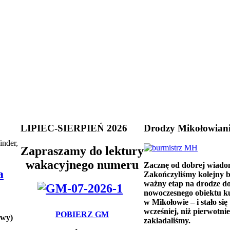
LIPIEC-SIERPIEŃ 2026
Drodzy Mikołowian
inder,
Zapraszamy do lektury
wakacyjnego numeru
Zacznę od dobrej wiado
a
Zakończyliśmy kolejny 
ważny etap na drodze d
nowoczesnego obiektu k
w Mikołowie – i stało się 
wcześniej, niż pierwotnie
POBIERZ GM
owy)
zakładaliśmy.