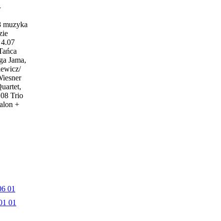
w
18 muzyka
zie
4.07
 Tańca
ga Jama,
iewicz/
Wiesner
uartet,
.08 Trio
alon +