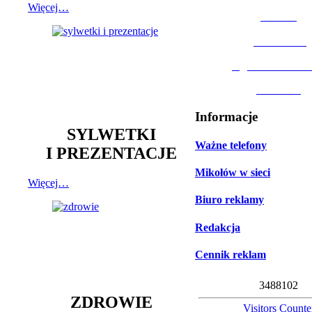
Więcej…
MOSiR
Biblioteka
Ogród Botanic
Muzeum
Informacje
SYLWETKI
Ważne telefony
I PREZENTACJE
Mikołów w sieci
Więcej…
Biuro reklamy
Redakcja
Cennik reklam
3
4
8
8
1
0
2
ZDROWIE
Visitors Counte