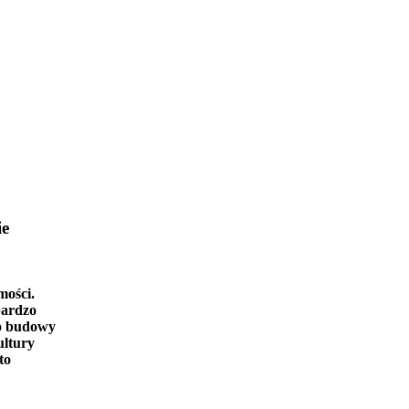
ie
mości.
bardzo
o budowy
ultury
to