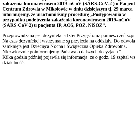
zakażenia koronawirusem 2019–nCoV (SARS-CoV-2 ) u Pacjen
Centrum Zdrowia w Mikołowie w dniu dzisiejszym tj. 29 marca
informujemy, że uruchomiliśmy procedurę „Postępowania w
przypadku podejrzenia zakażenia koronawirusem 2019–nCoV
(SARS-CoV-2) u pacjenta IP, AOS, POZ, NiŚOZ”.
Przeprowadzana jest dezynfekcja Izby Przyjęć oraz pomieszczeń szpit
Na czas dezynfekcji wstrzymane są przyjęcia na oddziały. Do odwoła
zamknięta jest Dziecięca Nocna i Świąteczna Opieka Zdrowotna.
Niezwłocznie poinformujemy Państwa o dalszych decyzjach.”
Kilka godzin później pojawiła się informacja, że o godz. 19 szpital w
działalność.