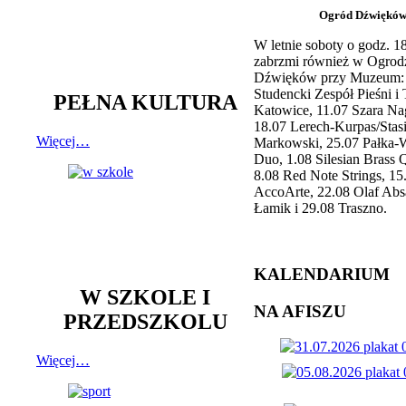
Ogród Dźwiękó
W letnie soboty o godz. 
zabrzmi również w Ogrod
Dźwięków przy Muzeum: 
Studencki Zespół Pieśni i
PEŁNA KULTURA
Katowice, 11.07 Szara Na
18.07 Lerech-Kurpas/Stas
Więcej…
Markowski, 25.07 Pałka-
Duo, 1.08 Silesian Brass Q
8.08 Red Note Strings, 15
AccoArte, 22.08 Olaf Abs
Łamik i 29.08 Traszno.
KALENDARIUM
W SZKOLE I
NA AFISZU
PRZEDSZKOLU
Więcej…