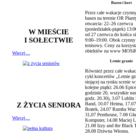
Basen i kort
Przez całe wakacje czynny
basen na terenie OR Plant
otwarcia: 22–26 czerwca
(poniedziałek-piątek) 13:0
W MIEŚCIE
od 27 czerwca do końca si
I SOŁECTWIE
9:00–19:00. Obok czynny j
tenisowy. Ceny za korzyst
obiektów na www MOSiR
Więcej…
Letnie granie
Również przez całe wakac
cykl koncertów „Letnie gr
stojącej na rynku scenie w
kolejne piątki: 26.06 Epic
godzinie 20, wszystkie na
godz. 20.30), 3.07 Lublin 
Z ŻYCIA SENIORA
Band, 10.07 Heima, 17.07
Bratek, 24.07 Rumba Wac
31,07 Penthouse, 7.08 Głu
Więcej…
Komputer, 14.08 Maciej L
21.08 Izzy and the Black 
28.08 Dziwna Wiosna.