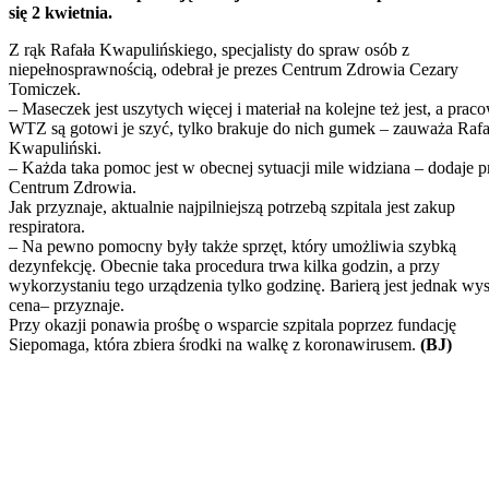
się 2 kwietnia.
Z rąk Rafała Kwapulińskiego, specjalisty do spraw osób z
niepełnosprawnością, odebrał je prezes Centrum Zdrowia Cezary
Tomiczek.
– Maseczek jest uszytych więcej i materiał na kolejne też jest, a prac
WTZ są gotowi je szyć, tylko brakuje do nich gumek – zauważa Rafa
Kwapuliński.
– Każda taka pomoc jest w obecnej sytuacji mile widziana – dodaje p
Centrum Zdrowia.
Jak przyznaje, aktualnie najpilniejszą potrzebą szpitala jest zakup
respiratora.
– Na pewno pomocny były także sprzęt, który umożliwia szybką
dezynfekcję. Obecnie taka procedura trwa kilka godzin, a przy
wykorzystaniu tego urządzenia tylko godzinę. Barierą jest jednak wy
cena– przyznaje.
Przy okazji ponawia prośbę o wsparcie szpitala poprzez fundację
Siepomaga, która zbiera środki na walkę z koronawirusem.
(BJ)