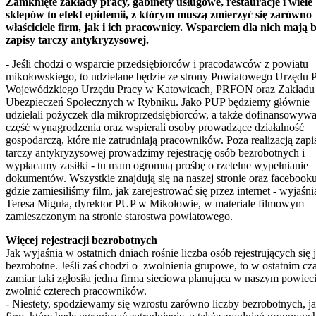
Zamknięte zakłady pracy, gabinety usługowe, restauracje i wiele
sklepów to efekt epidemii, z którym muszą zmierzyć się zarówno
właściciele firm, jak i ich pracownicy. Wsparciem dla nich mają 
zapisy tarczy antykryzysowej.
- Jeśli chodzi o wsparcie przedsiębiorców i pracodawców z powiatu
mikołowskiego, to udzielane będzie ze strony Powiatowego Urzędu P
Wojewódzkiego Urzędu Pracy w Katowicach, PRFON oraz Zakładu
Ubezpieczeń Społecznych w Rybniku. Jako PUP będziemy głównie
udzielali pożyczek dla mikroprzedsiębiorców, a także dofinansowywa
część wynagrodzenia oraz wspierali osoby prowadzące działalność
gospodarczą, które nie zatrudniają pracowników. Poza realizacją zap
tarczy antykryzysowej prowadzimy rejestrację osób bezrobotnych i
wypłacamy zasiłki - tu mam ogromną prośbę o rzetelne wypełnianie
dokumentów. Wszystkie znajdują się na naszej stronie oraz facebooku
gdzie zamiesiliśmy film, jak zarejestrować się przez internet - wyjaśni
Teresa Miguła, dyrektor PUP w Mikołowie, w materiale filmowym
zamieszczonym na stronie starostwa powiatowego.
Więcej rejestracji bezrobotnych
Jak wyjaśnia w ostatnich dniach rośnie liczba osób rejestrujących się 
bezrobotne. Jeśli zaś chodzi o zwolnienia grupowe, to w ostatnim cza
zamiar taki zgłosiła jedna firma sieciowa planująca w naszym powiec
zwolnić czterech pracowników.
- Niestety, spodziewamy się wzrostu zarówno liczby bezrobotnych, ja