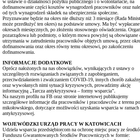
w ustawie o działalności pożytku publicznego i o wolontariacie, na
dofinansowanie części kosztów wynagrodzeń pracowników oraz nal
od tych wynagrodzeń składek na ubezpieczenia społeczne.
Przyznawane będzie na okres nie dłuższy niż 3 miesiące (Rada Minis
może przedłużyć ten okres) na podstawie umowy. Ma być wypłacan
okresach miesięcznych, po złożeniu stosownego oświadczenia. Organ
pozarządowa lub podmioty, o którym mowa powyżej są obowiązane 
utrzymania w zatrudnieniu pracowników objętych umową, przez okr
dofinansowania oraz okres równy temu okresowi, po zakończeniu
dofinansowania.
INFORMACJE DODATKOWE
Oprócz nałożonych na nas obowiązków, wynikających z ustawy o
szczególnych rozwiązaniach związanych z zapobieganiem,
przeciwdziałaniem i zwalczaniem COVID-19, innych chorób zakaźn
oraz wywołanych nimi sytuacji kryzysowych, prowadzimy akcję
informacyjną „Tarcza antykryzysowa – formy wsparcia”.
Na naszym profilu na FB oraz stronie internetowej publikujemy
szczegółowe informacje dla pracowników i pracodawców z terenu p
mikołowskiego, dotyczące możliwości uzyskania wsparcia w ramach 
antykryzysowej.
WOJEWÓDZKI URZĄD PRACY W KATOWICACH
Udziela wsparcia przedsiębiorcom na ochronę miejsc pracy ze środk
Funduszu Gwarantowanych Środków Pracowniczych w formie: