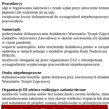
Pracodawcy
ulgi w regulowaniu należności z tytułu wpłat przez odroczenie termin
płatności lub rozłożenie jej na raty;
zwiększone kwoty dofinansowań do wynagrodzeń niepełnosprawny
pracowników.
Samorządy
podtrzymanie dofinansowania działalności Warsztatów Terapii Zajęci
Zakładów Aktywności Zawodowej w okresie zawieszenia ich działal
w czasie pandemii;
wsparcie samorządów, które uruchomiły dodatkową pomoc w związk
epidemią w ramach jednego z modułów programu Rady Nadzorczej
PFRON;
możliwość ubiegania się przez organizatora ZAZ o rekompensatę
wynagrodzenia wypłaconego pracownikom niepełnosprawnym.
Osoby niepełnosprawne
dofinansowanie kosztów opieki domowej przy zawieszonych działan
Warsztatów Terapii Zajęciowej.
Organizacje III sektora realizujące zadania zlecone
możliwość rozliczenia umów bez konieczności zwrotu środków, mim
niezrealizowania założonej w tym okresie wielkości wsparcia lub dzia
pod warunkiem że projekty zostaną zrealizowane w późniejszym term
Szczegóły na stronie:
https://www.pfron.org.pl/aktualnosci/szczegoly-