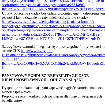
merytorycznych/firmy/-/publisher/details/1/swiadczenie-postojowe-dl
osob-prowadzacych-dzialalnosc-gospodarcza/2551468?
fbclid=IwAR0Dvy6ESL6iHAN9OIffdwqZrIrlqxe57lJXQthoEqtR
Ulga w opłacaniu składek bez opłaty prolongacyjnej – odroczenie te
płatności lub rozłożenie na raty należności z tytułu składek
https://www.zus.pl/baza-wiedzy/biezace-wyjasnienia-komorek-
merytorycznych/firmy/-/publisher/details/1/ulga-w-oplacaniu-skladek
oplaty-prolongacyjnej-odroczenie-terminu-platnosci-lub-rozlozenie-na
naleznosci-z-tytulu-skladek/2551351?fbclid=IwAR1lMj4QxsBS2-
LbPCQkww8ZYBHpw_H7GFlP44pJK1iG97HZDFPIM_zoHfY
Szczegółowe warunki ubiegania się o poszczególne formy wsparcia 
stronie ZUS
https://www.zus.pl/o-
zus/aktualnosci/-/publisher/aktualnosc/1/tarcza-antykryzysowa-wsparc
zus/2551371?
fbclid=IwAR3CQ0fRrFvSZtACCG1Shr2vleKk8rUOW4PfguqBRl1
k
PAŃSTWOWY FUNDUSZ REHABILITACJI OSÓB
NIEPEŁNOSPRAWNYCH – ODDZIAŁ ŚLĄSKI
Dysponuje środkami mającymi zapewnić ciągłość zatrudnienia osób
niepełnosprawnych.
Proponuje szereg konkretnych rozwiązań dla różnych grup naszych
beneficjentów: