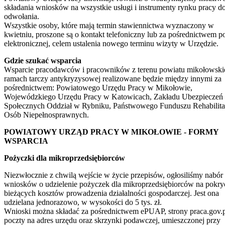
składania wniosków na wszystkie usługi i instrumenty rynku pracy d
odwołania.
Wszystkie osoby, które mają termin stawiennictwa wyznaczony w
kwietniu, proszone są o kontakt telefoniczny lub za pośrednictwem p
elektronicznej, celem ustalenia nowego terminu wizyty w Urzędzie.
Gdzie szukać wsparcia
Wsparcie pracodawców i pracowników z terenu powiatu mikołowsk
ramach tarczy antykryzysowej realizowane będzie między innymi za
pośrednictwem: Powiatowego Urzędu Pracy w Mikołowie,
Wojewódzkiego Urzędu Pracy w Katowicach, Zakładu Ubezpieczeń
Społecznych Oddział w Rybniku, Państwowego Funduszu Rehabilita
Osób Niepełnosprawnych.
POWIATOWY URZĄD PRACY W MIKOŁOWIE - FORMY
WSPARCIA
Pożyczki dla mikroprzedsiębiorców
Niezwłocznie z chwilą wejście w życie przepisów, ogłosiliśmy nabór
wniosków o udzielenie pożyczek dla mikroprzedsiębiorców na pokry
bieżących kosztów prowadzenia działalności gospodarczej. Jest ona
udzielana jednorazowo, w wysokości do 5 tys. zł.
Wnioski można składać za pośrednictwem ePUAP, strony praca.gov.p
poczty na adres urzędu oraz skrzynki podawczej, umieszczonej przy