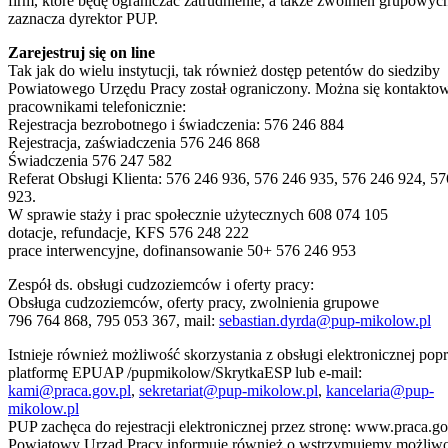
firm, które będę ograniczać zatrudnienie, a także zwolnień grupowych
zaznacza dyrektor PUP.
Zarejestruj się on line
Tak jak do wielu instytucji, tak również dostęp petentów do siedziby
Powiatowego Urzędu Pracy został ograniczony. Można się kontakto
pracownikami telefonicznie:
Rejestracja bezrobotnego i świadczenia: 576 246 884
Rejestracja, zaświadczenia 576 246 868
Świadczenia 576 247 582
Referat Obsługi Klienta: 576 246 936, 576 246 935, 576 246 924, 5
923.
W sprawie staży i prac społecznie użytecznych 608 074 105
dotacje, refundacje, KFS 576 248 222
prace interwencyjne, dofinansowanie 50+ 576 246 953
Zespół ds. obsługi cudzoziemców i oferty pracy:
Obsługa cudzoziemców, oferty pracy, zwolnienia grupowe
796 764 868, 795 053 367, mail:
sebastian.dyrda@pup-mikolow.pl
Istnieje również możliwość skorzystania z obsługi elektronicznej pop
platformę EPUAP /pupmikolow/SkrytkaESP lub e-mail:
kami@praca.gov.pl
,
sekretariat@pup-mikolow.pl
,
kancelaria@pup-
mikolow.pl
PUP zachęca do rejestracji elektronicznej przez stronę: www.praca.go
Powiatowy Urząd Pracy informuje również o wstrzymujemy możliw