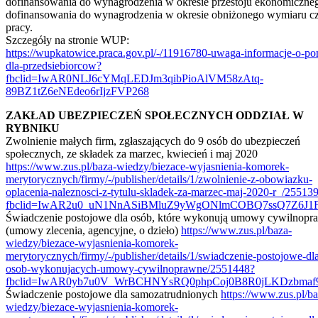
dofinansowania do wynagrodzenia w okresie przestoju ekonomiczne
dofinansowania do wynagrodzenia w okresie obniżonego wymiaru c
pracy.
Szczegóły na stronie WUP:
https://wupkatowice.praca.gov.pl/-/11916780-uwaga-informacje-o-p
dla-przedsiebiorcow?
fbclid=IwAR0NLJ6cYMqLEDJm3qibPioAlVM58zAtq-
89BZ1tZ6eNEdeo6rIjzFVP268
ZAKŁAD UBEZPIECZEŃ SPOŁECZNYCH ODDZIAŁ W
RYBNIKU
Zwolnienie małych firm, zgłaszających do 9 osób do ubezpieczeń
społecznych, ze składek za marzec, kwiecień i maj 2020
https://www.zus.pl/baza-wiedzy/biezace-wyjasnienia-komorek-
merytorycznych/firmy/-/publisher/details/1/zwolnienie-z-obowiazku-
oplacenia-naleznosci-z-tytulu-skladek-za-marzec-maj-2020-r_/25513
fbclid=IwAR2u0_uN1NnASiBMluZ9yWgONlmCOBQ7ssQ7Z6J1
Świadczenie postojowe dla osób, które wykonują umowy cywilnopr
(umowy zlecenia, agencyjne, o dzieło)
https://www.zus.pl/baza-
wiedzy/biezace-wyjasnienia-komorek-
merytorycznych/firmy/-/publisher/details/1/swiadczenie-postojowe-dl
osob-wykonujacych-umowy-cywilnoprawne/2551448?
fbclid=IwAR0yb7u0V_WrBCHNYsRQ0phpCoj0B8R0jLKDzbma
Świadczenie postojowe dla samozatrudnionych
https://www.zus.pl/ba
wiedzy/biezace-wyjasnienia-komorek-