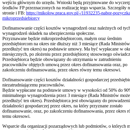
wejściu głównym do urzędu. Wnioski będą przyjmowane do wyczerp
środków FP przeznaczonych na realizację tego wsparcia. Szczegóły 
stronie i FB:
https://mikolow.praca.gov.pl/-/11932235-nabor-pozyczka
mikroprzedsiebiorcy
Dofinansowanie części kosztów wynagrodzeń oraz należnych od tyc
wynagrodzeń składek na ubezpieczenia społeczne.
Przyznawane będzie mikroprzedsiębiorcom, małym oraz średnim
przedsiębiorcom na okres nie dłuższy niż 3 miesiące (Rada Ministró
przedłużyć ten okres) na podstawie umowy. Ma być wypłacane w ok
miesięcznych, po złożeniu przez przedsiębiorcę stosownego oświadcz
Przedsiębiorca będzie obowiązany do utrzymania w zatrudnieniu
pracowników objętych umową przez okres dofinansowania oraz, po
zakończeniu dofinansowania, przez okres równy temu okresowi.
Dofinansowanie części kosztów działalności gospodarczej przedsiębi
niezatrudniającemu pracowników.
Będzie wypłacane na podstawie umowy w wysokości od 50% do 9
minimalnego wynagrodzenia przez 3 miesiące (Rada Ministrów może
przedłużyć ten okres). Przedsiębiorca jest obowiązany do prowadzeni
działalności gospodarczej przez okres, na który przyznane zostało
dofinansowanie, oraz, po zakończeniu dofinansowania, przez okres 
temu okresowi.
Wsparcie dla organizacji pozarządowych lub podmiotów, o których