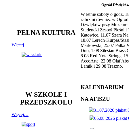
Ogród Dźwiękó
W letnie soboty o godz. 
zabrzmi również w Ogrod
Dźwięków przy Muzeum: 
Studencki Zespół Pieśni i
PEŁNA KULTURA
Katowice, 11.07 Szara Na
18.07 Lerech-Kurpas/Stas
Więcej…
Markowski, 25.07 Pałka-
Duo, 1.08 Silesian Brass Q
8.08 Red Note Strings, 15
AccoArte, 22.08 Olaf Abs
Łamik i 29.08 Traszno.
KALENDARIUM
W SZKOLE I
NA AFISZU
PRZEDSZKOLU
Więcej…