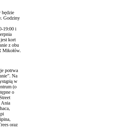
 będzie
y. Godziny
0-19:00 i
erpnia
est kort
anie z obu
 Mikołów.
je potrwa
anie”. Na
ystąpią w
entrum (o
stępne o
Street
 Ania
haca,
pi
ipina,
Trees oraz