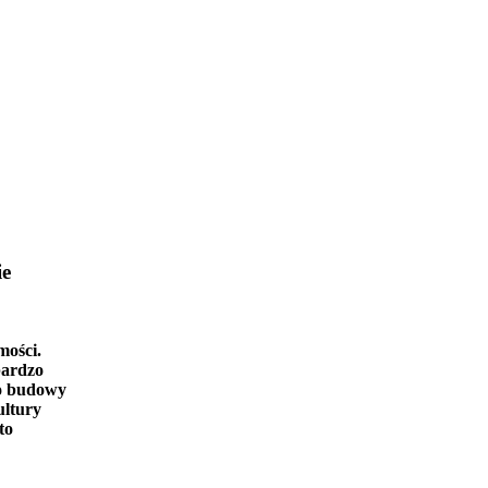
ie
mości.
bardzo
o budowy
ultury
to