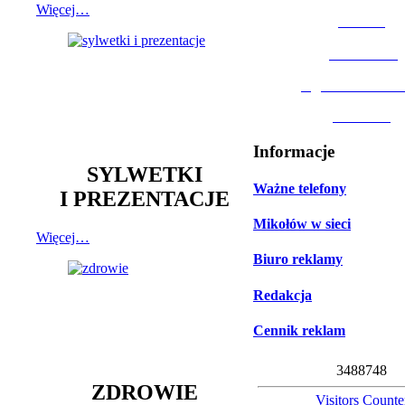
Więcej…
MOSiR
Biblioteka
Ogród Botanic
Muzeum
Informacje
SYLWETKI
Ważne telefony
I PREZENTACJE
Mikołów w sieci
Więcej…
Biuro reklamy
Redakcja
Cennik reklam
3
4
8
8
7
4
8
ZDROWIE
Visitors Counte