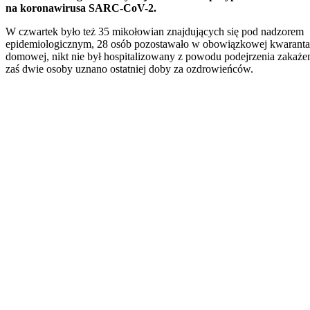
na koronawirusa SARC-CoV-2.
W czwartek było też 35 mikołowian znajdujących się pod nadzorem
epidemiologicznym, 28 osób pozostawało w obowiązkowej kwaranta
domowej, nikt nie był hospitalizowany z powodu podejrzenia zakażen
zaś dwie osoby uznano ostatniej doby za ozdrowieńców.