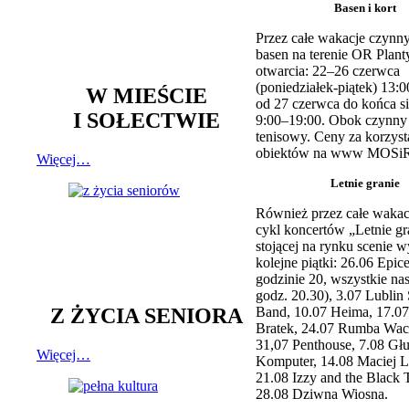
Basen i kort
Przez całe wakacje czynny
basen na terenie OR Plant
otwarcia: 22–26 czerwca
(poniedziałek-piątek) 13:0
W MIEŚCIE
od 27 czerwca do końca si
I SOŁECTWIE
9:00–19:00. Obok czynny j
tenisowy. Ceny za korzyst
obiektów na www MOSiR
Więcej…
Letnie granie
Również przez całe wakac
cykl koncertów „Letnie gr
stojącej na rynku scenie w
kolejne piątki: 26.06 Epic
godzinie 20, wszystkie na
godz. 20.30), 3.07 Lublin 
Z ŻYCIA SENIORA
Band, 10.07 Heima, 17.07
Bratek, 24.07 Rumba Wac
31,07 Penthouse, 7.08 Głu
Więcej…
Komputer, 14.08 Maciej L
21.08 Izzy and the Black 
28.08 Dziwna Wiosna.