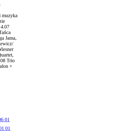
w
18 muzyka
zie
4.07
 Tańca
ga Jama,
iewicz/
Wiesner
uartet,
.08 Trio
alon +