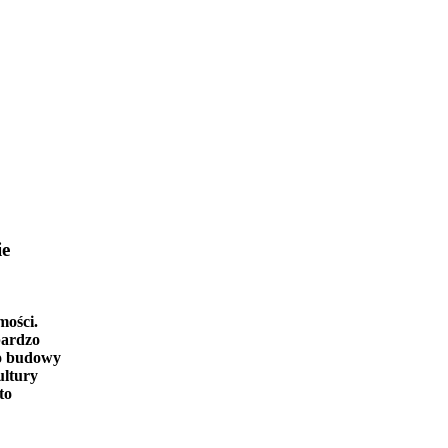
ie
mości.
bardzo
o budowy
ultury
to