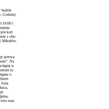
 będzie
y. Godziny
0-19:00 i
erpnia
est kort
anie z obu
 Mikołów.
je potrwa
anie”. Na
ystąpią w
entrum (o
stępne o
Street
 Ania
haca,
pi
ipina,
Trees oraz