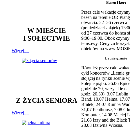
Basen i kort
Przez całe wakacje czynny
basen na terenie OR Plant
otwarcia: 22–26 czerwca
(poniedziałek-piątek) 13:0
W MIEŚCIE
od 27 czerwca do końca si
I SOŁECTWIE
9:00–19:00. Obok czynny j
tenisowy. Ceny za korzyst
obiektów na www MOSiR
Więcej…
Letnie granie
Również przez całe wakac
cykl koncertów „Letnie gr
stojącej na rynku scenie w
kolejne piątki: 26.06 Epic
godzinie 20, wszystkie na
godz. 20.30), 3.07 Lublin 
Z ŻYCIA SENIORA
Band, 10.07 Heima, 17.07
Bratek, 24.07 Rumba Wac
31,07 Penthouse, 7.08 Głu
Więcej…
Komputer, 14.08 Maciej L
21.08 Izzy and the Black 
28.08 Dziwna Wiosna.