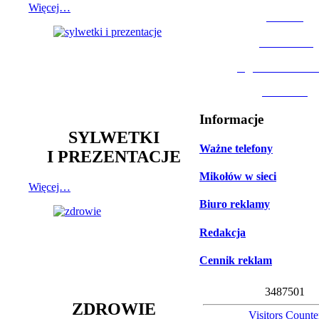
Więcej…
MOSiR
Biblioteka
Ogród Botanic
Muzeum
Informacje
SYLWETKI
Ważne telefony
I PREZENTACJE
Mikołów w sieci
Więcej…
Biuro reklamy
Redakcja
Cennik reklam
3
4
8
7
5
0
1
ZDROWIE
Visitors Counte