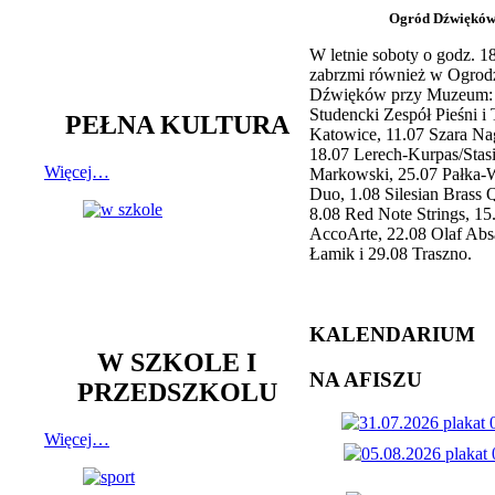
Ogród Dźwiękó
W letnie soboty o godz. 
zabrzmi również w Ogrod
Dźwięków przy Muzeum: 
Studencki Zespół Pieśni i
PEŁNA KULTURA
Katowice, 11.07 Szara Na
18.07 Lerech-Kurpas/Stas
Więcej…
Markowski, 25.07 Pałka-
Duo, 1.08 Silesian Brass Q
8.08 Red Note Strings, 15
AccoArte, 22.08 Olaf Abs
Łamik i 29.08 Traszno.
KALENDARIUM
W SZKOLE I
NA AFISZU
PRZEDSZKOLU
Więcej…