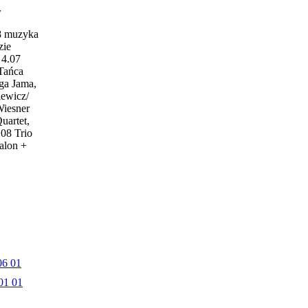
w
18 muzyka
zie
4.07
 Tańca
ga Jama,
iewicz/
Wiesner
uartet,
.08 Trio
alon +