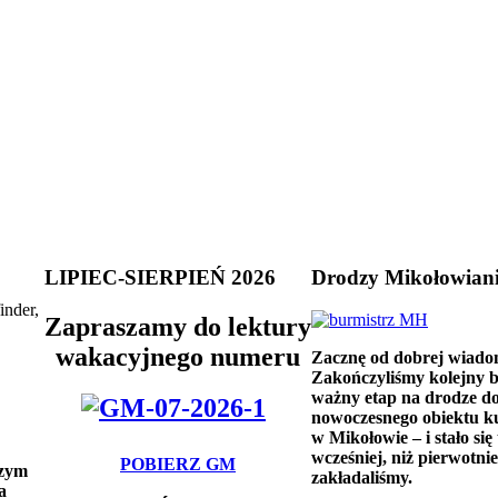
LIPIEC-SIERPIEŃ 2026
Drodzy Mikołowian
inder,
Zapraszamy do lektury
wakacyjnego numeru
Zacznę od dobrej wiado
Zakończyliśmy kolejny 
ważny etap na drodze d
nowoczesnego obiektu k
w Mikołowie – i stało się 
wcześniej, niż pierwotnie
POBIERZ GM
szym
zakładaliśmy.
a