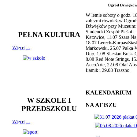
Ogród Dźwiękó
W letnie soboty o godz. 
zabrzmi również w Ogrod
Dźwięków przy Muzeum: 
Studencki Zespół Pieśni i
PEŁNA KULTURA
Katowice, 11.07 Szara Na
18.07 Lerech-Kurpas/Stas
Więcej…
Markowski, 25.07 Pałka-
Duo, 1.08 Silesian Brass Q
8.08 Red Note Strings, 15
AccoArte, 22.08 Olaf Abs
Łamik i 29.08 Traszno.
KALENDARIUM
W SZKOLE I
NA AFISZU
PRZEDSZKOLU
Więcej…