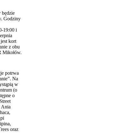
 będzie
y. Godziny
0-19:00 i
erpnia
est kort
anie z obu
 Mikołów.
je potrwa
anie”. Na
ystąpią w
entrum (o
stępne o
Street
 Ania
haca,
pi
ipina,
Trees oraz