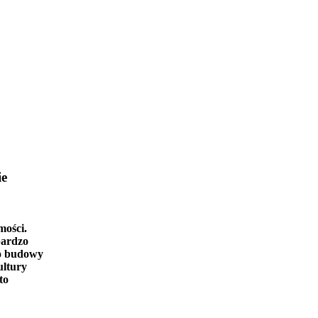
ie
mości.
bardzo
o budowy
ultury
to