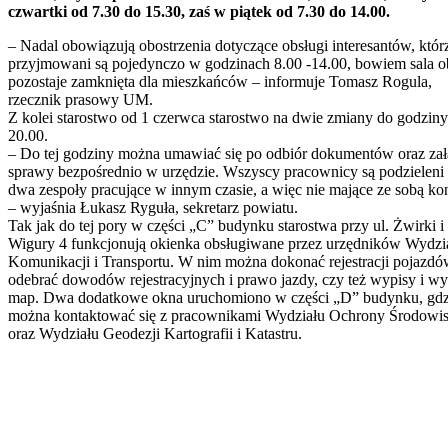
czwartki od 7.30 do 15.30, zaś w piątek od 7.30 do 14.00.
– Nadal obowiązują obostrzenia dotyczące obsługi interesantów, któr
przyjmowani są pojedynczo w godzinach 8.00 -14.00, bowiem sala o
pozostaje zamknięta dla mieszkańców – informuje Tomasz Rogula,
rzecznik prasowy UM.
Z kolei starostwo od 1 czerwca starostwo na dwie zmiany do godziny
20.00.
– Do tej godziny można umawiać się po odbiór dokumentów oraz zał
sprawy bezpośrednio w urzędzie. Wszyscy pracownicy są podzieleni
dwa zespoły pracujące w innym czasie, a więc nie mające ze sobą ko
– wyjaśnia Łukasz Ryguła, sekretarz powiatu.
Tak jak do tej pory w części „C” budynku starostwa przy ul. Żwirki i
Wigury 4 funkcjonują okienka obsługiwane przez urzędników Wydzi
Komunikacji i Transportu. W nim można dokonać rejestracji pojazdó
odebrać dowodów rejestracyjnych i prawo jazdy, czy też wypisy i wy
map. Dwa dodatkowe okna uruchomiono w części „D” budynku, gdz
można kontaktować się z pracownikami Wydziału Ochrony Środowi
oraz Wydziału Geodezji Kartografii i Katastru.