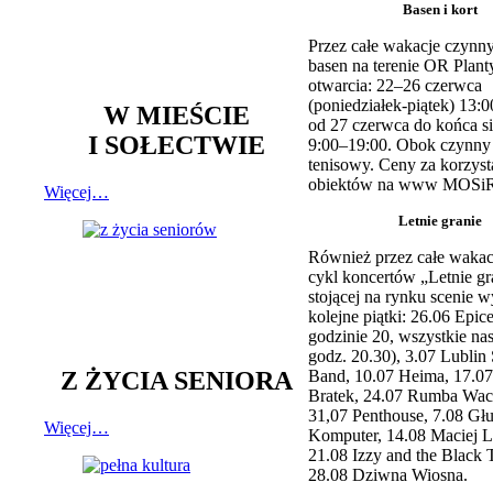
Basen i kort
Przez całe wakacje czynny
basen na terenie OR Plant
otwarcia: 22–26 czerwca
(poniedziałek-piątek) 13:0
W MIEŚCIE
od 27 czerwca do końca si
I SOŁECTWIE
9:00–19:00. Obok czynny j
tenisowy. Ceny za korzyst
obiektów na www MOSiR
Więcej…
Letnie granie
Również przez całe wakac
cykl koncertów „Letnie gr
stojącej na rynku scenie w
kolejne piątki: 26.06 Epic
godzinie 20, wszystkie na
godz. 20.30), 3.07 Lublin 
Z ŻYCIA SENIORA
Band, 10.07 Heima, 17.07
Bratek, 24.07 Rumba Wac
31,07 Penthouse, 7.08 Głu
Więcej…
Komputer, 14.08 Maciej L
21.08 Izzy and the Black 
28.08 Dziwna Wiosna.