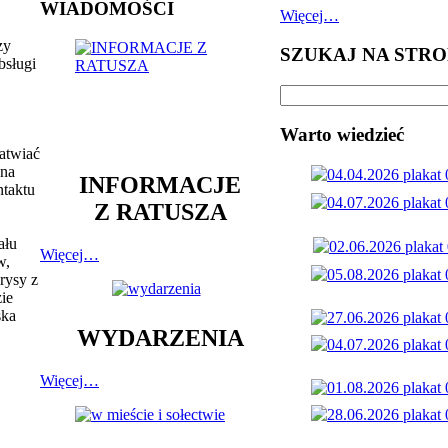
WIADOMOŚCI
Więcej…
zy
SZUKAJ NA STRO
bsługi
Warto wiedzieć
atwiać
 na
INFORMACJE
ntaktu
Z RATUSZA
ału
Więcej…
w,
rysy z
ie
ska
WYDARZENIA
Więcej…