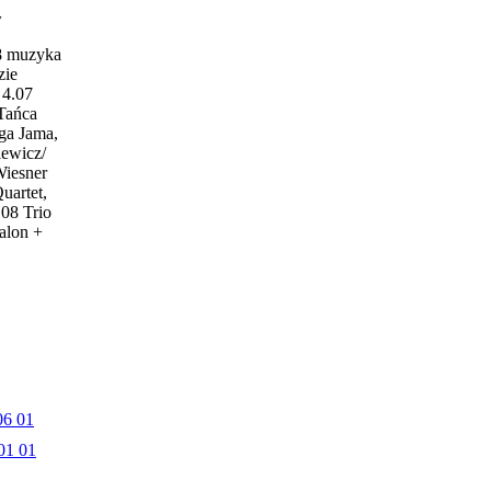
w
18 muzyka
zie
4.07
 Tańca
ga Jama,
iewicz/
Wiesner
uartet,
.08 Trio
alon +