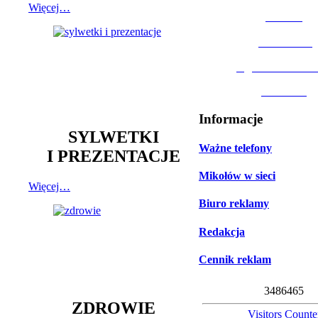
Więcej…
MOSiR
Biblioteka
Ogród Botanic
Muzeum
Informacje
SYLWETKI
Ważne telefony
I PREZENTACJE
Mikołów w sieci
Więcej…
Biuro reklamy
Redakcja
Cennik reklam
3
4
8
6
4
6
5
ZDROWIE
Visitors Counte