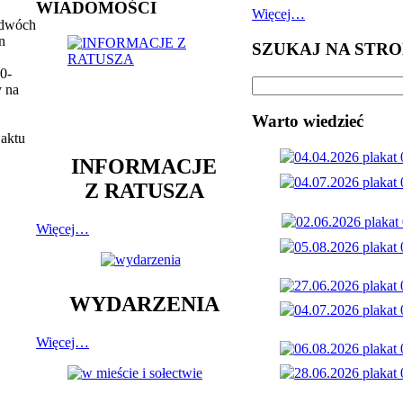
WIADOMOŚCI
Więcej…
y dwóch
n
SZUKAJ NA STRO
20-
y na
Warto wiedzieć
 aktu
INFORMACJE
Z RATUSZA
Więcej…
WYDARZENIA
Więcej…