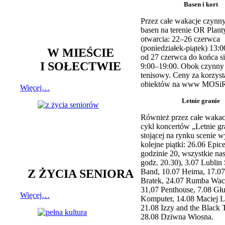
Basen i kort
Przez całe wakacje czynny
basen na terenie OR Plant
otwarcia: 22–26 czerwca
(poniedziałek-piątek) 13:0
W MIEŚCIE
od 27 czerwca do końca si
I SOŁECTWIE
9:00–19:00. Obok czynny j
tenisowy. Ceny za korzyst
obiektów na www MOSiR
Więcej…
Letnie granie
Również przez całe wakac
cykl koncertów „Letnie gr
stojącej na rynku scenie w
kolejne piątki: 26.06 Epic
godzinie 20, wszystkie na
godz. 20.30), 3.07 Lublin 
Z ŻYCIA SENIORA
Band, 10.07 Heima, 17.07
Bratek, 24.07 Rumba Wac
31,07 Penthouse, 7.08 Głu
Więcej…
Komputer, 14.08 Maciej L
21.08 Izzy and the Black 
28.08 Dziwna Wiosna.