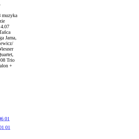
w
18 muzyka
zie
4.07
 Tańca
ga Jama,
iewicz/
Wiesner
uartet,
.08 Trio
alon +