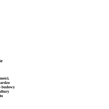
ie
mości.
bardzo
o budowy
ultury
to