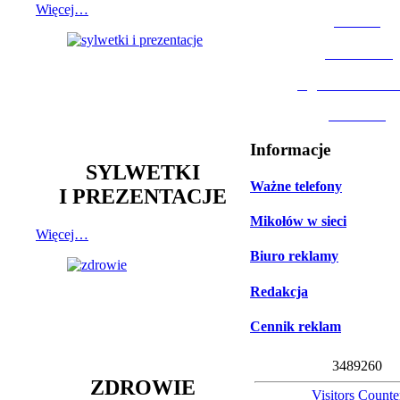
Więcej…
MOSiR
Biblioteka
Ogród Botanic
Muzeum
Informacje
SYLWETKI
Ważne telefony
I PREZENTACJE
Mikołów w sieci
Więcej…
Biuro reklamy
Redakcja
Cennik reklam
3
4
8
9
2
6
0
ZDROWIE
Visitors Counte