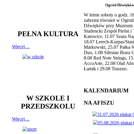
Ogród Dźwiękó
W letnie soboty o godz. 
zabrzmi również w Ogrod
Dźwięków przy Muzeum: 
Studencki Zespół Pieśni i
PEŁNA KULTURA
Katowice, 11.07 Szara Na
18.07 Lerech-Kurpas/Stas
Więcej…
Markowski, 25.07 Pałka-
Duo, 1.08 Silesian Brass Q
8.08 Red Note Strings, 15
AccoArte, 22.08 Olaf Abs
Łamik i 29.08 Traszno.
KALENDARIUM
W SZKOLE I
NA AFISZU
PRZEDSZKOLU
Więcej…