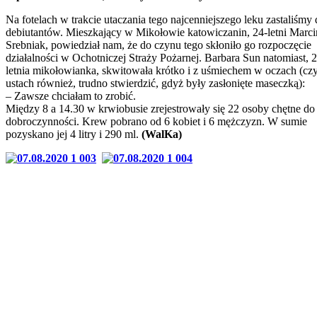
Na fotelach w trakcie utaczania tego najcenniejszego leku zastaliśm
debiutantów. Mieszkający w Mikołowie katowiczanin, 24-letni Marci
Srebniak, powiedział nam, że do czynu tego skłoniło go rozpoczęcie
działalności w Ochotniczej Straży Pożarnej. Barbara Sun natomiast, 
letnia mikołowianka, skwitowała krótko i z uśmiechem w oczach (cz
ustach również, trudno stwierdzić, gdyż były zasłonięte maseczką):
– Zawsze chciałam to zrobić.
Między 8 a 14.30 w krwiobusie zrejestrowały się 22 osoby chętne do
dobroczynności. Krew pobrano od 6 kobiet i 6 mężczyzn. W sumie
pozyskano jej 4 litry i 290 ml.
(WalKa)