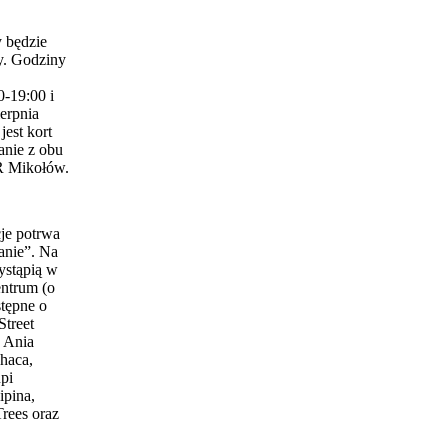
 będzie
y. Godziny
0-19:00 i
erpnia
est kort
anie z obu
 Mikołów.
je potrwa
anie”. Na
ystąpią w
entrum (o
stępne o
Street
 Ania
haca,
pi
ipina,
Trees oraz