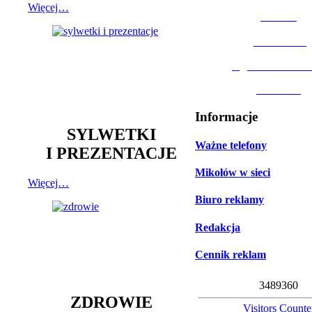
Więcej…
MOSiR
Biblioteka
Ogród Botanic
Muzeum
Informacje
SYLWETKI
Ważne telefony
I PREZENTACJE
Mikołów w sieci
Więcej…
Biuro reklamy
Redakcja
Cennik reklam
3
4
8
9
3
6
0
ZDROWIE
Visitors Counte