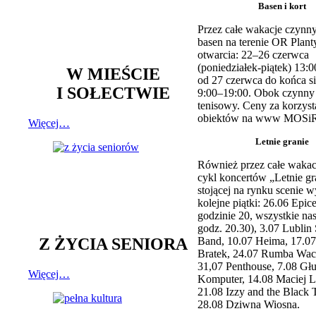
Basen i kort
Przez całe wakacje czynny
basen na terenie OR Plant
otwarcia: 22–26 czerwca
(poniedziałek-piątek) 13:0
W MIEŚCIE
od 27 czerwca do końca si
I SOŁECTWIE
9:00–19:00. Obok czynny j
tenisowy. Ceny za korzyst
obiektów na www MOSiR
Więcej…
Letnie granie
Również przez całe wakac
cykl koncertów „Letnie gr
stojącej na rynku scenie w
kolejne piątki: 26.06 Epic
godzinie 20, wszystkie na
godz. 20.30), 3.07 Lublin 
Z ŻYCIA SENIORA
Band, 10.07 Heima, 17.07
Bratek, 24.07 Rumba Wac
31,07 Penthouse, 7.08 Głu
Więcej…
Komputer, 14.08 Maciej L
21.08 Izzy and the Black 
28.08 Dziwna Wiosna.