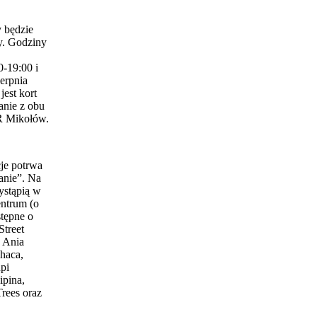
 będzie
y. Godziny
0-19:00 i
erpnia
est kort
anie z obu
 Mikołów.
je potrwa
anie”. Na
ystąpią w
entrum (o
stępne o
Street
 Ania
haca,
pi
ipina,
Trees oraz