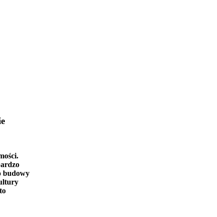
ie
mości.
bardzo
o budowy
ultury
to