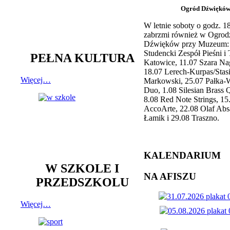
Ogród Dźwiękó
W letnie soboty o godz. 
zabrzmi również w Ogrod
Dźwięków przy Muzeum: 
Studencki Zespół Pieśni i
PEŁNA KULTURA
Katowice, 11.07 Szara Na
18.07 Lerech-Kurpas/Stas
Więcej…
Markowski, 25.07 Pałka-
Duo, 1.08 Silesian Brass Q
8.08 Red Note Strings, 15
AccoArte, 22.08 Olaf Abs
Łamik i 29.08 Traszno.
KALENDARIUM
W SZKOLE I
NA AFISZU
PRZEDSZKOLU
Więcej…