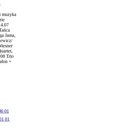
w
18 muzyka
zie
4.07
 Tańca
ga Jama,
iewicz/
Wiesner
uartet,
.08 Trio
alon +