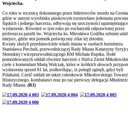
Wojciecha.
Co roku w rocznicę dokonanego przez hitlerowców mordu na Gronia
gdzie w starym wyrobisku piaskowym rozstrzelano jedenastu powst
śląskich i jednego harcerza, odbywają się uroczystości upamiętniające
wydarzenie. Również w tym roku po eucharystii odprawionej przez
proboszcza parafii św. Wojciecha ks. Mirosława Godźka zebrani udali
miejsce, gdzie stoi pomnik poświęcony ofiar tej zbrodni.
Kwiaty złożyli przedstawiciele władz miasta w osobach burmistrza
Stanisława Piechuli, przewodniczącej Rady Miasta Katarzyny Syryjc
Słomskiej i wiceprzewodniczącego RM Michała Rupika. Hołd
pomordowanych oddali również harcerze z Hufca Ziemi Mikołowskie
czele z komendant Martą Walczak, która w krótkich słowach przypo
wydarzenia sprzed 81 lat, podkreślając, iż polegli zginęli, gdyż byli
Polakami. Cześć oddali im także członkowie Mikołowskiego Towarz
Historycznego, kombatanci oraz po raz pierwszy delegacja Młodzież
Rady Miasta.
(BJ)