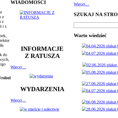
WIADOMOŚCI
Więcej…
ze
SZUKAJ NA STRO
a o
h z
 i z
Warto wiedzieć
bek,
rektor
ła
INFORMACJE
Z RATUSZA
nk do
owych,
nego
Więcej…
Wróbel
WYDARZENIA
Więcej…