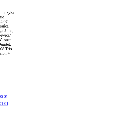
w
18 muzyka
zie
4.07
 Tańca
ga Jama,
iewicz/
Wiesner
uartet,
.08 Trio
alon +