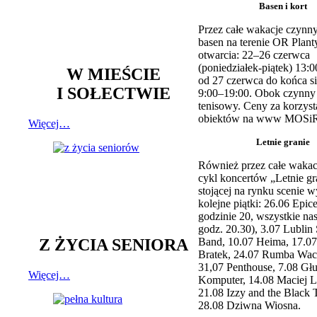
Basen i kort
Przez całe wakacje czynny
basen na terenie OR Plant
otwarcia: 22–26 czerwca
(poniedziałek-piątek) 13:0
W MIEŚCIE
od 27 czerwca do końca si
I SOŁECTWIE
9:00–19:00. Obok czynny j
tenisowy. Ceny za korzyst
obiektów na www MOSiR
Więcej…
Letnie granie
Również przez całe wakac
cykl koncertów „Letnie gr
stojącej na rynku scenie w
kolejne piątki: 26.06 Epic
godzinie 20, wszystkie na
godz. 20.30), 3.07 Lublin 
Z ŻYCIA SENIORA
Band, 10.07 Heima, 17.07
Bratek, 24.07 Rumba Wac
31,07 Penthouse, 7.08 Głu
Więcej…
Komputer, 14.08 Maciej L
21.08 Izzy and the Black 
28.08 Dziwna Wiosna.