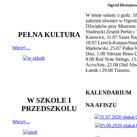
Ogród Dźwiękó
W letnie soboty o godz. 
zabrzmi również w Ogrod
Dźwięków przy Muzeum: 
Studencki Zespół Pieśni i
PEŁNA KULTURA
Katowice, 11.07 Szara Na
18.07 Lerech-Kurpas/Stas
Więcej…
Markowski, 25.07 Pałka-
Duo, 1.08 Silesian Brass Q
8.08 Red Note Strings, 15
AccoArte, 22.08 Olaf Abs
Łamik i 29.08 Traszno.
KALENDARIUM
W SZKOLE I
NA AFISZU
PRZEDSZKOLU
Więcej…