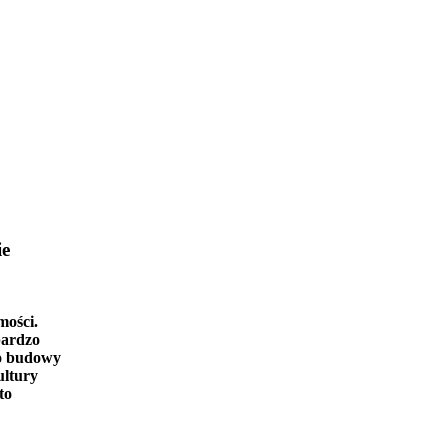
ie
mości.
bardzo
o budowy
ultury
to