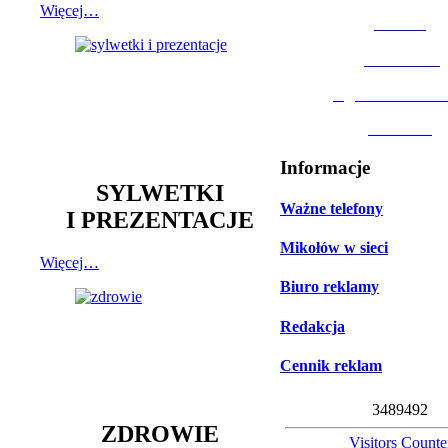
Więcej…
MOSiR
Biblioteka
Ogród Botanic
Muzeum
Informacje
SYLWETKI
Ważne telefony
I PREZENTACJE
Mikołów w sieci
Więcej…
Biuro reklamy
Redakcja
Cennik reklam
3
4
8
9
4
9
2
ZDROWIE
Visitors Counte