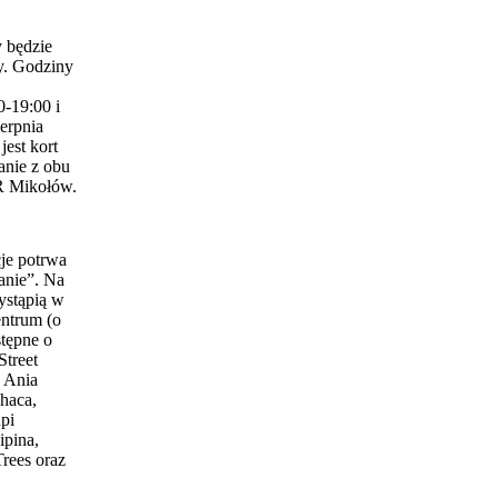
 będzie
y. Godziny
0-19:00 i
erpnia
est kort
anie z obu
 Mikołów.
je potrwa
anie”. Na
ystąpią w
entrum (o
stępne o
Street
 Ania
haca,
pi
ipina,
Trees oraz