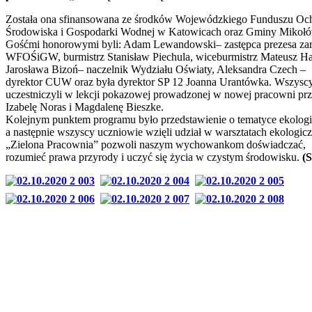
Została ona sfinansowana ze środków Wojewódzkiego Funduszu Oc
Środowiska i Gospodarki Wodnej w Katowicach oraz Gminy Mikołó
Gośćmi honorowymi byli: Adam Lewandowski– zastępca prezesa za
WFOŚiGW, burmistrz Stanisław Piechula, wiceburmistrz Mateusz Ha
Jarosława Bizoń– naczelnik Wydziału Oświaty, Aleksandra Czech –
dyrektor CUW oraz była dyrektor SP 12 Joanna Urantówka. Wszysc
uczestniczyli w lekcji pokazowej prowadzonej w nowej pracowni pr
Izabelę Noras i Magdalenę Bieszke.
Kolejnym punktem programu było przedstawienie o tematyce ekologi
a następnie wszyscy uczniowie wzięli udział w warsztatach ekologic
„Zielona Pracownia” pozwoli naszym wychowankom doświadczać,
rozumieć prawa przyrody i uczyć się życia w czystym środowisku.
(S