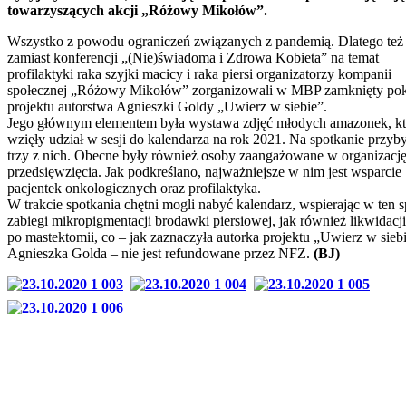
towarzyszących akcji „Różowy Mikołów”.
Wszystko z powodu ograniczeń związanych z pandemią. Dlatego też
zamiast konferencji „(Nie)świadoma i Zdrowa Kobieta” na temat
profilaktyki raka szyjki macicy i raka piersi organizatorzy kompanii
społecznej „Różowy Mikołów” zorganizowali w MBP zamknięty po
projektu autorstwa Agnieszki Goldy „Uwierz w siebie”.
Jego głównym elementem była wystawa zdjęć młodych amazonek, kt
wzięły udział w sesji do kalendarza na rok 2021. Na spotkanie przyb
trzy z nich. Obecne były również osoby zaangażowane w organizacj
przedsięwzięcia. Jak podkreślano, najważniejsze w nim jest wsparcie
pacjentek onkologicznych oraz profilaktyka.
W trakcie spotkania chętni mogli nabyć kalendarz, wspierając w ten 
zabiegi mikropigmentacji brodawki piersiowej, jak również likwidacji
po mastektomii, co – jak zaznaczyła autorka projektu „Uwierz w sieb
Agnieszka Golda – nie jest refundowane przez NFZ.
(BJ)