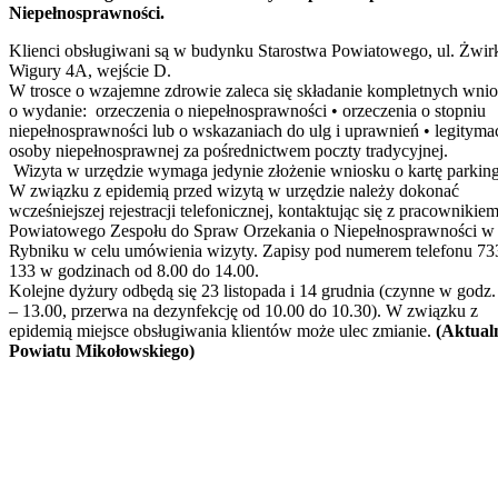
Niepełnosprawności.
Klienci obsługiwani są w budynku Starostwa Powiatowego, ul. Żwirk
Wigury 4A, wejście D.
W trosce o wzajemne zdrowie zaleca się składanie kompletnych wni
o wydanie: orzeczenia o niepełnosprawności • orzeczenia o stopniu
niepełnosprawności lub o wskazaniach do ulg i uprawnień • legitymac
osoby niepełnosprawnej za pośrednictwem poczty tradycyjnej.
Wizyta w urzędzie wymaga jedynie złożenie wniosku o kartę parkin
W związku z epidemią przed wizytą w urzędzie należy dokonać
wcześniejszej rejestracji telefonicznej, kontaktując się z pracownikie
Powiatowego Zespołu do Spraw Orzekania o Niepełnosprawności w
Rybniku w celu umówienia wizyty. Zapisy pod numerem telefonu 73
133 w godzinach od 8.00 do 14.00.
Kolejne dyżury odbędą się 23 listopada i 14 grudnia (czynne w godz.
– 13.00, przerwa na dezynfekcję od 10.00 do 10.30). W związku z
epidemią miejsce obsługiwania klientów może ulec zmianie.
(Aktual
Powiatu Mikołowskiego)