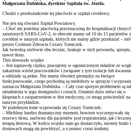
Małgorzata Dubińska, dyrektor Szpitala św. Józefa.
Chodzi o przekształcenie tej placówki w szpital covidowy.
Nie jest nią również Szpital Powiatowy.
– Choć nie jesteśmy placówką przeznaczoną do hospitalizacji choryc
zarażonych SARS-CoV-2, to obecnie mamy od 10 do 15 pacjentów 
covidem w naszym szpitalu, których nie mamy gdzie przekazać – mó
prezes Centrum Zdrowia Cezary Tomiczek.
Jak twierdzą szefowie obu lecznic, brakuje w nich personelu, sprzętu,
nawet tlenu.
Tlen dowiozło wojsko
– Jest naprawdę ciężko, pracujemy w ograniczonym składzie ze wzgl
zakażenia wśród pracowników i związane z tym izolacje lub kwarant
a oddziały są pełne. Nie mamy również pieniędzy na bieżące
funkcjonowanie, czego pochodną są niedobory w sprzęcie i wyposaż
zaznacza Małgorzata Dubińska. – Cały czas sporym problemem są ta
utrudnienia w jego dostępności i cenach. Ostatnio dużo mówi się o
kłopotach z zaopatrzeniem w tlen medyczny, co mogę potwierdzić na
naszym przykładzie.
W podobnym tonie wypowiada się Cezary Tomiczek:
– Mieliśmy bardzo dramatyczny moment, bowiem wyczerpywały się 
rezerwy tlenu, zarówno dla pacjentów pod respiratorami, jak i leczon
terapią tlenową. W końcu wojsko nam go dostarczyło, niestety braki
dostawach mogą się powtórzyć, a o pomoc coraz trudniej.