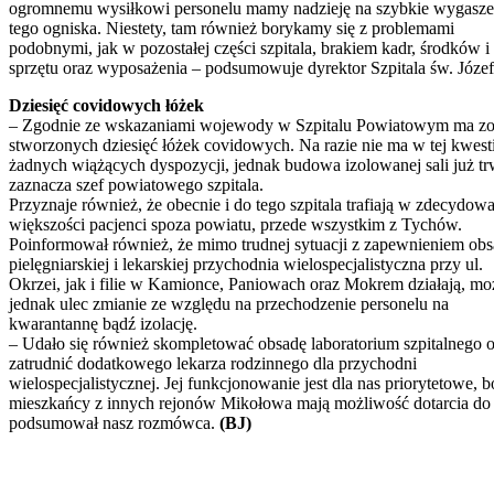
ogromnemu wysiłkowi personelu mamy nadzieję na szybkie wygasze
tego ogniska. Niestety, tam również borykamy się z problemami
podobnymi, jak w pozostałej części szpitala, brakiem kadr, środków i
sprzętu oraz wyposażenia – podsumowuje dyrektor Szpitala św. Józef
Dziesięć covidowych łóżek
– Zgodnie ze wskazaniami wojewody w Szpitalu Powiatowym ma zo
stworzonych dziesięć łóżek covidowych. Na razie nie ma w tej kwesti
żadnych wiążących dyspozycji, jednak budowa izolowanej sali już tr
zaznacza szef powiatowego szpitala.
Przyznaje również, że obecnie i do tego szpitala trafiają w zdecydow
większości pacjenci spoza powiatu, przede wszystkim z Tychów.
Poinformował również, że mimo trudnej sytuacji z zapewnieniem ob
pielęgniarskiej i lekarskiej przychodnia wielospecjalistyczna przy ul.
Okrzei, jak i filie w Kamionce, Paniowach oraz Mokrem działają, mo
jednak ulec zmianie ze względu na przechodzenie personelu na
kwarantannę bądź izolację.
– Udało się również skompletować obsadę laboratorium szpitalnego o
zatrudnić dodatkowego lekarza rodzinnego dla przychodni
wielospecjalistycznej. Jej funkcjonowanie jest dla nas priorytetowe,
mieszkańcy z innych rejonów Mikołowa mają możliwość dotarcia do 
podsumował nasz rozmówca.
(BJ)