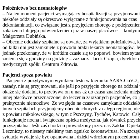
Położnictwo bez neonatologów
– Na ten moment pacjenci wymagający hospitalizacji są przyjmowani
niektóre oddziały są okresowo wyłączane z funkcjonowania na czas
dekontaminacji, co związane jest z przyjęciem chorego z podejrzenie
zakażenia lub jego potwierdzeniem już w naszej placówce – kontynu
Małgorzata Dubińska.
– Obecnie oddziały szpitalne są otwarte, za wyjątkiem położnictwa, k
od kilku dni jest zamknięte z powodu braku lekarzy neonatologów. J
jednak przekonany, że w krótkim czasie się to poprawi, bowiem sytua
zmienia się z godziny na godzinę – zaznacza Jacek Czapla, dyrektor d
medycznych spółki Centrum Zdrowia.
Pacjenci spoza powiatu
– Pacjenci z pozytywnym wynikiem testu w kierunku SARS-CoV-2, 
zasady, nie są przyjmowani, ale jeśli po przyjęciu chorego na oddział
okaże się dodatni, to przebywa on u nas aż do czasu znalezienia miej
innej placówce przeznaczonej do leczenia zarażonych pacjentów, co j
praktycznie niemożliwe. Ze względu na czasowe zamykanie oddzia
innych szpitalach przyjmujemy obecnie chorych z całego regionu, nie
z powiatu mikołowskiego, w tym z Pszczyny, Tychów, Katowic. Cał
funkcjonuje nocna i świąteczna opieka medyczna, jak również przyc
przyszpitalna. Jeśli zaś chodzi o prowadzony przez nas Zakład Opie
Leczniczy, to niestety mieliśmy tam ognisko koronawirusa. Na szczęś
sytuacja wydaje się być opanowana i dzięki wdrożonym procedurom 