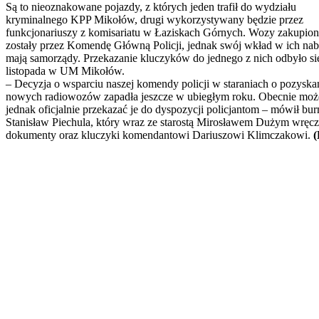
Są to nieoznakowane pojazdy, z których jeden trafił do wydziału
kryminalnego KPP Mikołów, drugi wykorzystywany będzie przez
funkcjonariuszy z komisariatu w Łaziskach Górnych. Wozy zakupio
zostały przez Komendę Główną Policji, jednak swój wkład w ich nab
mają samorządy. Przekazanie kluczyków do jednego z nich odbyło si
listopada w UM Mikołów.
– Decyzja o wsparciu naszej komendy policji w staraniach o pozyska
nowych radiowozów zapadła jeszcze w ubiegłym roku. Obecnie mo
jednak oficjalnie przekazać je do dyspozycji policjantom – mówił bur
Stanisław Piechula, który wraz ze starostą Mirosławem Dużym wręcz
dokumenty oraz kluczyki komendantowi Dariuszowi Klimczakowi.
(