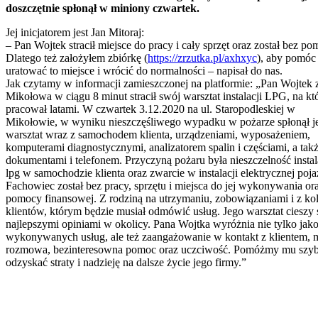
doszczętnie spłonął w miniony czwartek.
Jej inicjatorem jest Jan Mitoraj:
– Pan Wojtek stracił miejsce do pracy i cały sprzęt oraz został bez po
Dlatego też założyłem zbiórkę (
https://zrzutka.pl/axhxyc
), aby pomóc
uratować to miejsce i wrócić do normalności – napisał do nas.
Jak czytamy w informacji zamieszczonej na platformie: „Pan Wojtek 
Mikołowa w ciągu 8 minut stracił swój warsztat instalacji LPG, na kt
pracował latami. W czwartek 3.12.2020 na ul. Staropodleskiej w
Mikołowie, w wyniku nieszczęśliwego wypadku w pożarze spłonął j
warsztat wraz z samochodem klienta, urządzeniami, wyposażeniem,
komputerami diagnostycznymi, analizatorem spalin i częściami, a tak
dokumentami i telefonem. Przyczyną pożaru była nieszczelność instal
lpg w samochodzie klienta oraz zwarcie w instalacji elektrycznej poja
Fachowiec został bez pracy, sprzętu i miejsca do jej wykonywania or
pomocy finansowej. Z rodziną na utrzymaniu, zobowiązaniami i z ko
klientów, którym będzie musiał odmówić usług. Jego warsztat cieszy 
najlepszymi opiniami w okolicy. Pana Wojtka wyróżnia nie tylko jak
wykonywanych usług, ale też zaangażowanie w kontakt z klientem, m
rozmowa, bezinteresowna pomoc oraz uczciwość. Pomóżmy mu szy
odzyskać straty i nadzieję na dalsze życie jego firmy.”