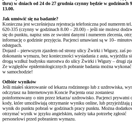
thru) w dniach od 24 do 27 grudnia czynny będzie w godzinach 9
13.00.
Jak umówić się na badanie?
Konieczna jest wcześniejsza rejestracja telefoniczna pod numerem tel.
620-335 (czynny w godzinach 8.00 – 20.00) – jeśli nie możesz dodz
się do punktu, napisz sms ze swoimi danymi i numerem zlecenia, otr
informację o godzinie przyjęcia. Pacjenci umawiani są w 10– minut
odstępach.
Dojazd – pierwszym zjazdem od strony ulicy Żwirki i Wigury, zaś po
dokonaniu wymazu, bez konieczności wysiadania z auta, wyjeżdża si
drogą wzdłuż budynku starostwa do ulicy Żwirki i Wigury – drugi zj
Ze względów epidemiologicznych pobranie badania można wykonać 
w samochodzie!
Odbiór wyników
Jeśli miałeś skierowanie od lekarza rodzinnego lub z uzdrowiska, wy
odczytasz na Internetowym Koncie Pacjenta oraz zostaniesz
poinformowany o nim przez lekarza/ uzdrowisko. Pacjenci prywatni d
kody, które umożliwiają otrzymanie wyniku online, lub przyjeżdżają 
wynik do punktu pobrań w godzinach pracy punktu. Można dodatk
otrzymać wynik w języku angielskim, należy taka potrzebę zgłosić
personelowi przed pobraniem wymazu.