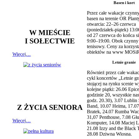
Basen i kort
Przez całe wakacje czynny
basen na terenie OR Plant
otwarcia: 22–26 czerwca
(poniedziałek-piątek) 13:0
W MIEŚCIE
od 27 czerwca do końca si
I SOŁECTWIE
9:00–19:00. Obok czynny j
tenisowy. Ceny za korzyst
obiektów na www MOSiR
Więcej…
Letnie granie
Również przez całe wakac
cykl koncertów „Letnie gr
stojącej na rynku scenie w
kolejne piątki: 26.06 Epic
godzinie 20, wszystkie na
godz. 20.30), 3.07 Lublin 
Z ŻYCIA SENIORA
Band, 10.07 Heima, 17.07
Bratek, 24.07 Rumba Wac
31,07 Penthouse, 7.08 Głu
Więcej…
Komputer, 14.08 Maciej L
21.08 Izzy and the Black 
28.08 Dziwna Wiosna.