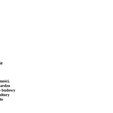
ie
mości.
bardzo
o budowy
ultury
to