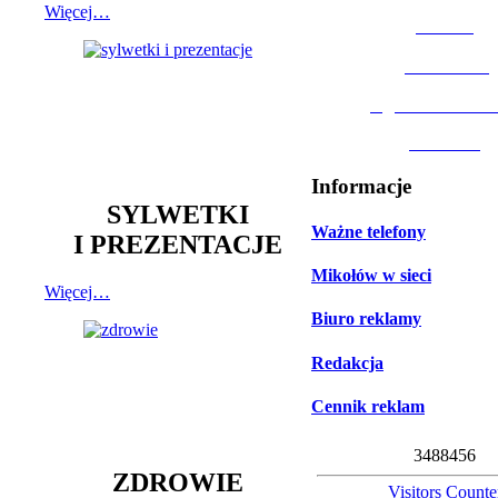
Więcej…
MOSiR
Biblioteka
Ogród Botanic
Muzeum
Informacje
SYLWETKI
Ważne telefony
I PREZENTACJE
Mikołów w sieci
Więcej…
Biuro reklamy
Redakcja
Cennik reklam
3
4
8
8
4
5
6
ZDROWIE
Visitors Counte