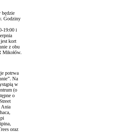
 będzie
y. Godziny
0-19:00 i
erpnia
est kort
anie z obu
 Mikołów.
je potrwa
anie”. Na
ystąpią w
entrum (o
stępne o
Street
 Ania
haca,
pi
ipina,
Trees oraz