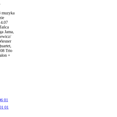
w
18 muzyka
zie
4.07
 Tańca
ga Jama,
iewicz/
Wiesner
uartet,
.08 Trio
alon +