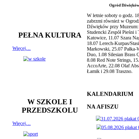
Ogród Dźwiękó
W letnie soboty o godz. 
zabrzmi również w Ogrod
Dźwięków przy Muzeum: 
Studencki Zespół Pieśni i
PEŁNA KULTURA
Katowice, 11.07 Szara Na
18.07 Lerech-Kurpas/Stas
Więcej…
Markowski, 25.07 Pałka-
Duo, 1.08 Silesian Brass Q
8.08 Red Note Strings, 15
AccoArte, 22.08 Olaf Abs
Łamik i 29.08 Traszno.
KALENDARIUM
W SZKOLE I
NA AFISZU
PRZEDSZKOLU
Więcej…