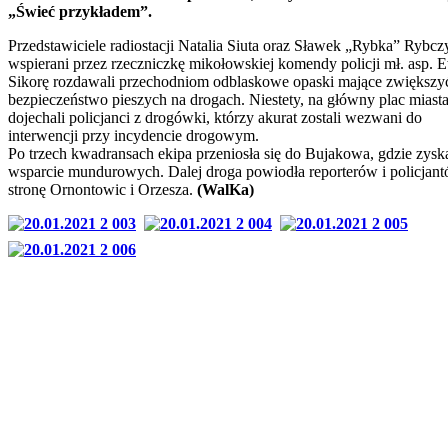
„Świeć przykładem”.
Przedstawiciele radiostacji Natalia Siuta oraz Sławek „Rybka” Rybcz
wspierani przez rzeczniczkę mikołowskiej komendy policji mł. asp. 
Sikorę rozdawali przechodniom odblaskowe opaski mające zwiększy
bezpieczeństwo pieszych na drogach. Niestety, na główny plac miasta
dojechali policjanci z drogówki, którzy akurat zostali wezwani do
interwencji przy incydencie drogowym.
Po trzech kwadransach ekipa przeniosła się do Bujakowa, gdzie zyska
wsparcie mundurowych. Dalej droga powiodła reporterów i policjan
stronę Ornontowic i Orzesza.
(WalKa)