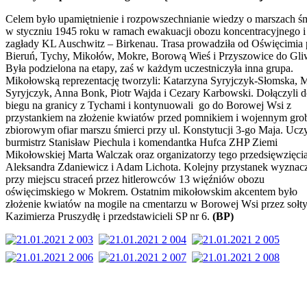
Celem było upamiętnienie i rozpowszechnianie wiedzy o marszach śm
w styczniu 1945 roku w ramach ewakuacji obozu koncentracyjnego i
zagłady KL Auschwitz – Birkenau. Trasa prowadziła od Oświęcimia 
Bieruń, Tychy, Mikołów, Mokre, Borową Wieś i Przyszowice do Gli
Była podzielona na etapy, zaś w każdym uczestniczyła inna grupa.
Mikołowską reprezentację tworzyli: Katarzyna Syryjczyk-Słomska, M
Syryjczyk, Anna Bonk, Piotr Wajda i Cezary Karbowski. Dołączyli 
biegu na granicy z Tychami i kontynuowali go do Borowej Wsi z
przystankiem na złożenie kwiatów przed pomnikiem i wojennym gr
zbiorowym ofiar marszu śmierci przy ul. Konstytucji 3-go Maja. Uczy
burmistrz Stanisław Piechula i komendantka Hufca ZHP Ziemi
Mikołowskiej Marta Walczak oraz organizatorzy tego przedsięwzięci
Aleksandra Zdaniewicz i Adam Lichota. Kolejny przystanek wyznac
przy miejscu straceń przez hitlerowców 13 więźniów obozu
oświęcimskiego w Mokrem. Ostatnim mikołowskim akcentem było
złożenie kwiatów na mogile na cmentarzu w Borowej Wsi przez sołt
Kazimierza Pruszydłę i przedstawicieli SP nr 6.
(BP)