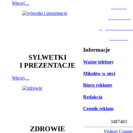
Więcej…
MOSiR
Biblioteka
Ogród Botanic
Muzeum
Informacje
SYLWETKI
Ważne telefony
I PREZENTACJE
Mikołów w sieci
Więcej…
Biuro reklamy
Redakcja
Cennik reklam
3
4
8
7
4
8
3
ZDROWIE
Visitors Counte