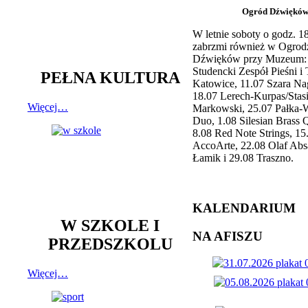
Ogród Dźwiękó
W letnie soboty o godz. 
zabrzmi również w Ogrod
Dźwięków przy Muzeum: 
Studencki Zespół Pieśni i
PEŁNA KULTURA
Katowice, 11.07 Szara Na
18.07 Lerech-Kurpas/Stas
Więcej…
Markowski, 25.07 Pałka-
Duo, 1.08 Silesian Brass Q
8.08 Red Note Strings, 15
AccoArte, 22.08 Olaf Abs
Łamik i 29.08 Traszno.
KALENDARIUM
W SZKOLE I
NA AFISZU
PRZEDSZKOLU
Więcej…