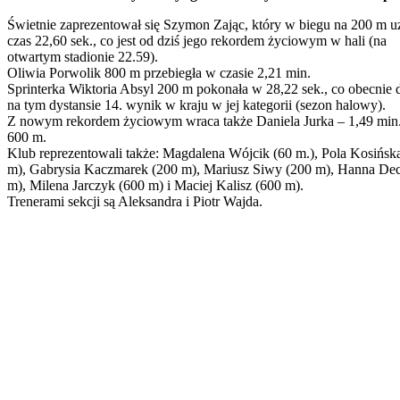
Świetnie zaprezentował się Szymon Zając, który w biegu na 200 m u
czas 22,60 sek., co jest od dziś jego rekordem życiowym w hali (na
otwartym stadionie 22.59).
Oliwia Porwolik 800 m przebiegła w czasie 2,21 min.
Sprinterka Wiktoria Absyl 200 m pokonała w 28,22 sek., co obecnie d
na tym dystansie 14. wynik w kraju w jej kategorii (sezon halowy).
Z nowym rekordem życiowym wraca także Daniela Jurka – 1,49 min
600 m.
Klub reprezentowali także: Magdalena Wójcik (60 m.), Pola Kosińsk
m), Gabrysia Kaczmarek (200 m), Mariusz Siwy (200 m), Hanna De
m), Milena Jarczyk (600 m) i Maciej Kalisz (600 m).
Trenerami sekcji są Aleksandra i Piotr Wajda.