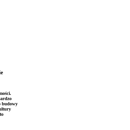
ie
mości.
bardzo
o budowy
ultury
to