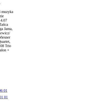
w
18 muzyka
zie
4.07
 Tańca
ga Jama,
iewicz/
Wiesner
uartet,
.08 Trio
alon +