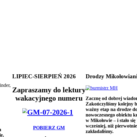
LIPIEC-SIERPIEŃ 2026
Drodzy Mikołowian
inder,
Zapraszamy do lektury
wakacyjnego numeru
Zacznę od dobrej wiado
Zakończyliśmy kolejny 
ważny etap na drodze d
nowoczesnego obiektu k
w Mikołowie – i stało się 
wcześniej, niż pierwotnie
POBIERZ GM
a
zakładaliśmy.
e.