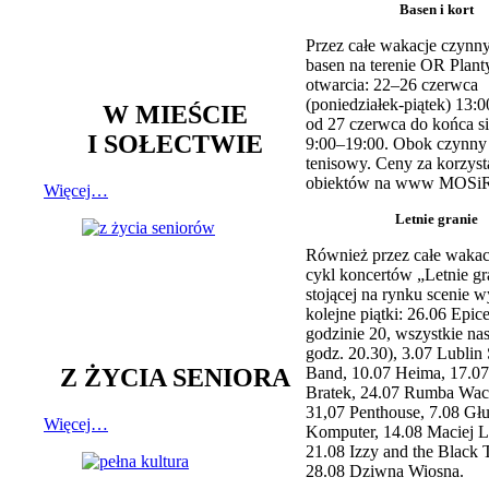
Basen i kort
Przez całe wakacje czynny
basen na terenie OR Plant
otwarcia: 22–26 czerwca
(poniedziałek-piątek) 13:0
W MIEŚCIE
od 27 czerwca do końca si
I SOŁECTWIE
9:00–19:00. Obok czynny j
tenisowy. Ceny za korzyst
obiektów na www MOSiR
Więcej…
Letnie granie
Również przez całe wakac
cykl koncertów „Letnie gr
stojącej na rynku scenie w
kolejne piątki: 26.06 Epic
godzinie 20, wszystkie na
godz. 20.30), 3.07 Lublin 
Z ŻYCIA SENIORA
Band, 10.07 Heima, 17.07
Bratek, 24.07 Rumba Wac
31,07 Penthouse, 7.08 Głu
Więcej…
Komputer, 14.08 Maciej L
21.08 Izzy and the Black 
28.08 Dziwna Wiosna.