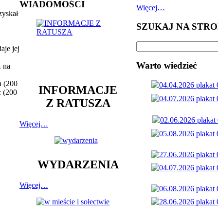
WIADOMOŚCI
Więcej…
zyskał
SZUKAJ NA STRO
aje jej
Warto wiedzieć
. na
a (200
INFORMACJE
c (200
Z RATUSZA
Więcej…
WYDARZENIA
Więcej…