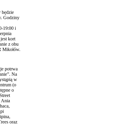
 będzie
y. Godziny
0-19:00 i
erpnia
est kort
anie z obu
 Mikołów.
je potrwa
anie”. Na
ystąpią w
entrum (o
stępne o
Street
 Ania
haca,
pi
ipina,
Trees oraz