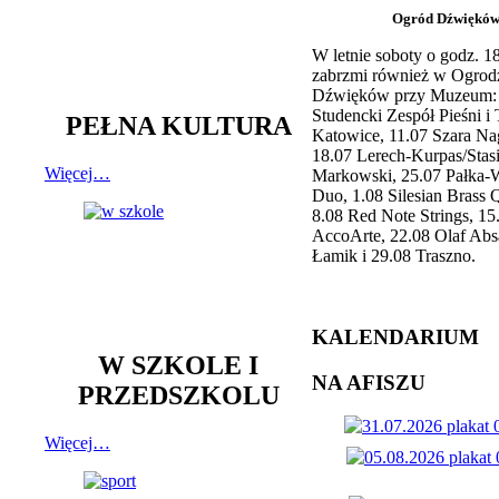
Ogród Dźwiękó
W letnie soboty o godz. 
zabrzmi również w Ogrod
Dźwięków przy Muzeum: 
Studencki Zespół Pieśni i
PEŁNA KULTURA
Katowice, 11.07 Szara Na
18.07 Lerech-Kurpas/Stas
Więcej…
Markowski, 25.07 Pałka-
Duo, 1.08 Silesian Brass Q
8.08 Red Note Strings, 15
AccoArte, 22.08 Olaf Abs
Łamik i 29.08 Traszno.
KALENDARIUM
W SZKOLE I
NA AFISZU
PRZEDSZKOLU
Więcej…