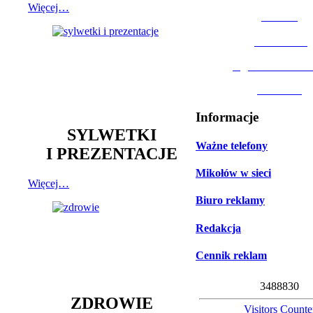
Więcej…
MOSiR
Biblioteka
Ogród Botanic
Muzeum
Informacje
SYLWETKI
Ważne telefony
I PREZENTACJE
Mikołów w sieci
Więcej…
Biuro reklamy
Redakcja
Cennik reklam
3
4
8
8
8
3
0
ZDROWIE
Visitors Counte