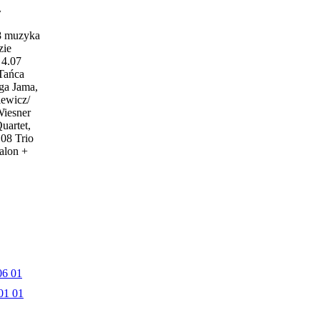
w
18 muzyka
zie
4.07
 Tańca
ga Jama,
iewicz/
Wiesner
uartet,
.08 Trio
alon +