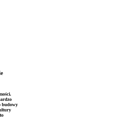
ie
mości.
bardzo
o budowy
ultury
to