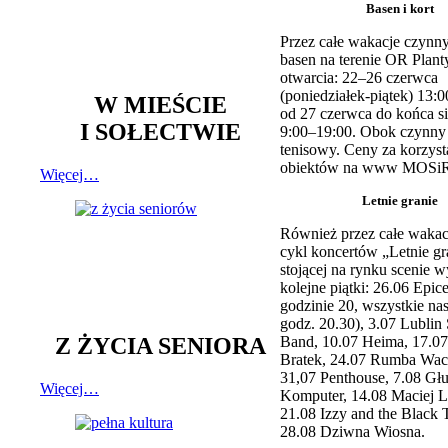
Basen i kort
Przez całe wakacje czynny
basen na terenie OR Plant
otwarcia: 22–26 czerwca
(poniedziałek-piątek) 13:0
W MIEŚCIE
od 27 czerwca do końca si
I SOŁECTWIE
9:00–19:00. Obok czynny j
tenisowy. Ceny za korzyst
obiektów na www MOSiR
Więcej…
Letnie granie
Również przez całe wakac
cykl koncertów „Letnie gr
stojącej na rynku scenie w
kolejne piątki: 26.06 Epic
godzinie 20, wszystkie na
godz. 20.30), 3.07 Lublin 
Z ŻYCIA SENIORA
Band, 10.07 Heima, 17.07
Bratek, 24.07 Rumba Wac
31,07 Penthouse, 7.08 Głu
Więcej…
Komputer, 14.08 Maciej L
21.08 Izzy and the Black 
28.08 Dziwna Wiosna.