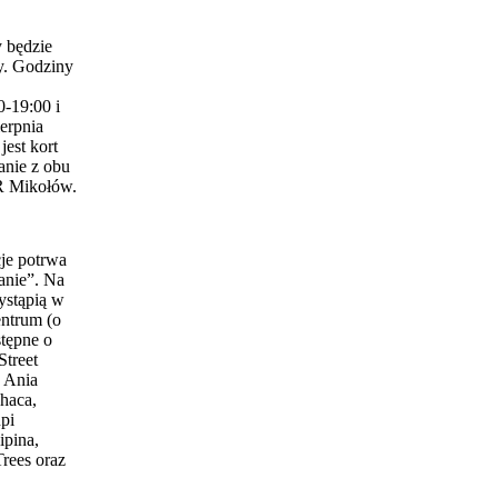
 będzie
y. Godziny
0-19:00 i
erpnia
est kort
anie z obu
 Mikołów.
je potrwa
anie”. Na
ystąpią w
entrum (o
stępne o
Street
 Ania
haca,
pi
ipina,
Trees oraz