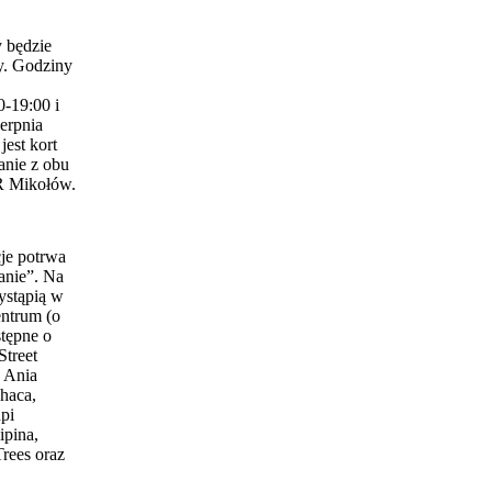
 będzie
y. Godziny
0-19:00 i
erpnia
est kort
anie z obu
 Mikołów.
je potrwa
anie”. Na
ystąpią w
entrum (o
stępne o
Street
 Ania
haca,
pi
ipina,
Trees oraz