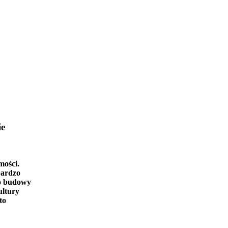
ie
mości.
bardzo
o budowy
ultury
to