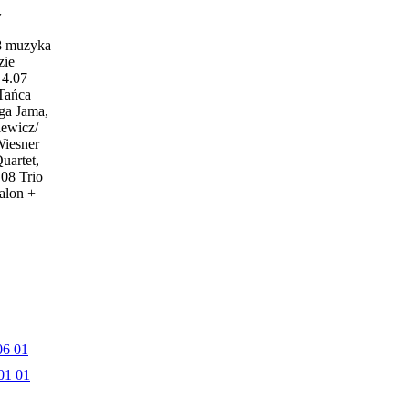
w
18 muzyka
zie
4.07
 Tańca
ga Jama,
iewicz/
Wiesner
uartet,
.08 Trio
alon +