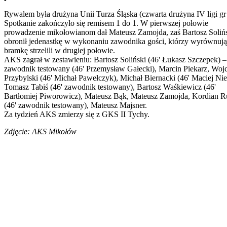
Rywalem była drużyna Unii Turza Śląska (czwarta drużyna IV ligi gr 
Spotkanie zakończyło się remisem 1 do 1. W pierwszej połowie
prowadzenie mikołowianom dał Mateusz Zamojda, zaś Bartosz Soliń
obronił jedenastkę w wykonaniu zawodnika gości, którzy wyrównuj
bramkę strzelili w drugiej połowie.
AKS zagrał w zestawieniu: Bartosz Soliński (46' Łukasz Szczepek) –
zawodnik testowany (46' Przemysław Gałecki), Marcin Piekarz, Woj
Przybylski (46' Michał Pawełczyk), Michał Biernacki (46' Maciej Nie
Tomasz Tabiś (46' zawodnik testowany), Bartosz Waśkiewicz (46'
Bartłomiej Piworowicz), Mateusz Bąk, Mateusz Zamojda, Kordian R
(46' zawodnik testowany), Mateusz Majsner.
Za tydzień AKS zmierzy się z GKS II Tychy.
Zdjęcie: AKS Mikołów