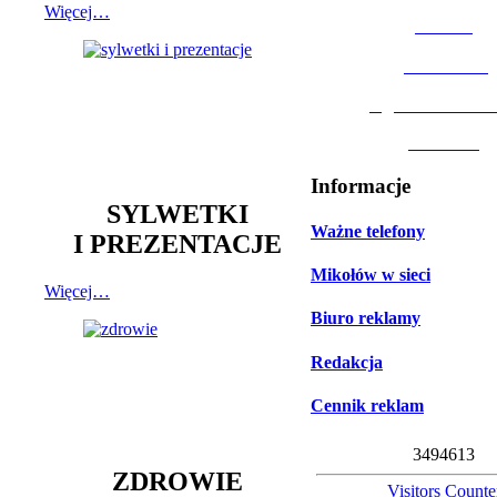
Więcej…
MOSiR
Biblioteka
Ogród Botanic
Muzeum
Informacje
SYLWETKI
Ważne telefony
I PREZENTACJE
Mikołów w sieci
Więcej…
Biuro reklamy
Redakcja
Cennik reklam
3
4
9
4
6
1
3
ZDROWIE
Visitors Counte