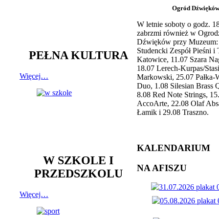
Ogród Dźwiękó
W letnie soboty o godz. 
zabrzmi również w Ogrod
Dźwięków przy Muzeum: 
Studencki Zespół Pieśni i
PEŁNA KULTURA
Katowice, 11.07 Szara Na
18.07 Lerech-Kurpas/Stas
Więcej…
Markowski, 25.07 Pałka-
Duo, 1.08 Silesian Brass Q
8.08 Red Note Strings, 15
AccoArte, 22.08 Olaf Abs
Łamik i 29.08 Traszno.
KALENDARIUM
W SZKOLE I
NA AFISZU
PRZEDSZKOLU
Więcej…