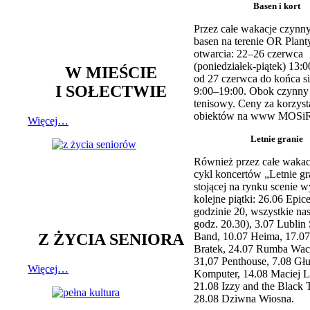
Basen i kort
Przez całe wakacje czynny
basen na terenie OR Plant
otwarcia: 22–26 czerwca
(poniedziałek-piątek) 13:0
W MIEŚCIE
od 27 czerwca do końca si
I SOŁECTWIE
9:00–19:00. Obok czynny j
tenisowy. Ceny za korzyst
obiektów na www MOSiR
Więcej…
Letnie granie
Również przez całe wakac
cykl koncertów „Letnie gr
stojącej na rynku scenie w
kolejne piątki: 26.06 Epic
godzinie 20, wszystkie na
godz. 20.30), 3.07 Lublin 
Z ŻYCIA SENIORA
Band, 10.07 Heima, 17.07
Bratek, 24.07 Rumba Wac
31,07 Penthouse, 7.08 Głu
Więcej…
Komputer, 14.08 Maciej L
21.08 Izzy and the Black 
28.08 Dziwna Wiosna.