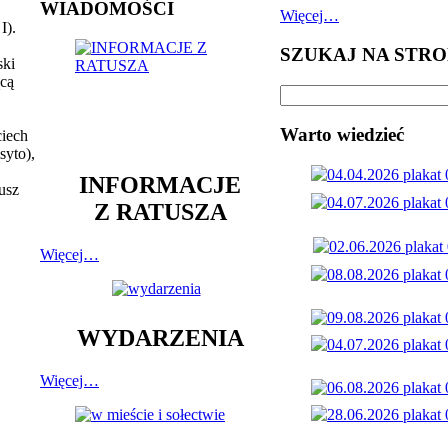
WIADOMOŚCI
Więcej…
I).
SZUKAJ NA STRO
ski
ącą
Warto wiedzieć
ciech
syto),
INFORMACJE
usz
Z RATUSZA
Więcej…
WYDARZENIA
Więcej…