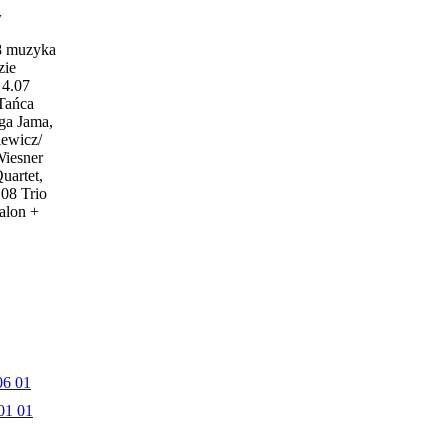
w
18 muzyka
zie
4.07
 Tańca
ga Jama,
iewicz/
Wiesner
uartet,
.08 Trio
alon +