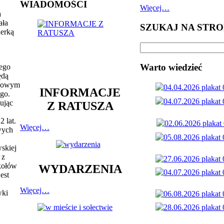
WIADOMOŚCI
Więcej…
a
ała
SZUKAJ NA STRO
nerką
Warto wiedzieć
ego
ędą
ynowym
INFORMACJE
go.
ując
Z RATUSZA
 lat.
Więcej…
wych
skiej
 z
ikołów
WYDARZENIA
est
Więcej…
wki