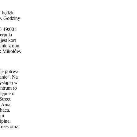
 będzie
y. Godziny
0-19:00 i
erpnia
est kort
anie z obu
 Mikołów.
je potrwa
anie”. Na
ystąpią w
entrum (o
stępne o
Street
 Ania
haca,
pi
ipina,
Trees oraz