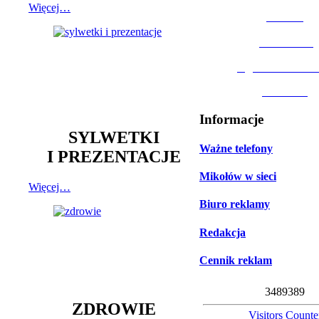
Więcej…
MOSiR
Biblioteka
Ogród Botanic
Muzeum
Informacje
SYLWETKI
Ważne telefony
I PREZENTACJE
Mikołów w sieci
Więcej…
Biuro reklamy
Redakcja
Cennik reklam
3
4
8
9
3
8
9
ZDROWIE
Visitors Counte