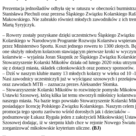
Prezentacja jednośladów odbyła się w ratuszu w obecności burmistrz
Stanisława Piechuli oraz prezesa Śląskiego Związku Kolarskiego Raf
Makowskiego. Nie zabrakło również młodych zawodników z ich tre
Martą Syryjczyk.
– Rowery zostały pozyskane dzięki uczestnictwu Śląskiego Związku
Kolarskiego w Narodowym Programie Rozwoju Kolarstwa wspieran
przez Ministerstwo Sportu. Koszt jednego roweru to 1300 złotych. B
one służyły młodym kolarzom stawiającym pierwsze kroki w wycz
kolarstwie – wyjaśnia Joran Skupnik ze Śląskiego Związku Kolarskie
Stowarzyszenie Kolarski Mikołów działa od lutego 2020 roku utrzym
się z dotacji miasta, składek członkowskich oraz pomocy sponsorów.
– Dziś w naszym klubie mamy 13 młodych kolarzy w wieku od 10 -12
Nasi zawodnicy uczestniczyli już w wyścigasz szosowych i przełajo
oraz zawodach MTB – zaznacza prezes Aleksander Słomka.
– Stowarzyszenie Kolarski Mikołów to rozwinięcie pomysłu Mikołow
Ustawki Szosowej, którą kilka lat temu stworzyli miłośnicy kolarstwa
naszego miasta. Na bazie tego powstało Stowarzyszenie Kolarski M
posiadające licencję Polskiego Związku Kolarskiego. Naszym celem j
promocja tego sportu zarówno wśród dorosłych jak i dzieciaków –
podsumowuje Łukasz Ryguła jeden z założycieli Mikołowskiej Usta
Szosowej dodając, iż w sierpniu klub chce w rejonie Nowego Światu
zorganizować mikołowskie kryterium uliczne.
(BJ)