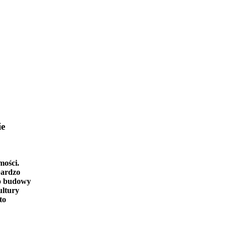
ie
mości.
bardzo
o budowy
ultury
to