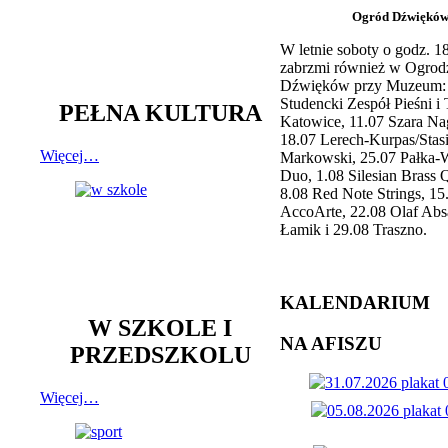
Ogród Dźwiękó
W letnie soboty o godz. 
zabrzmi również w Ogrod
Dźwięków przy Muzeum: 
Studencki Zespół Pieśni i
PEŁNA KULTURA
Katowice, 11.07 Szara Na
18.07 Lerech-Kurpas/Stas
Więcej…
Markowski, 25.07 Pałka-
Duo, 1.08 Silesian Brass Q
8.08 Red Note Strings, 15
AccoArte, 22.08 Olaf Abs
Łamik i 29.08 Traszno.
KALENDARIUM
W SZKOLE I
NA AFISZU
PRZEDSZKOLU
Więcej…