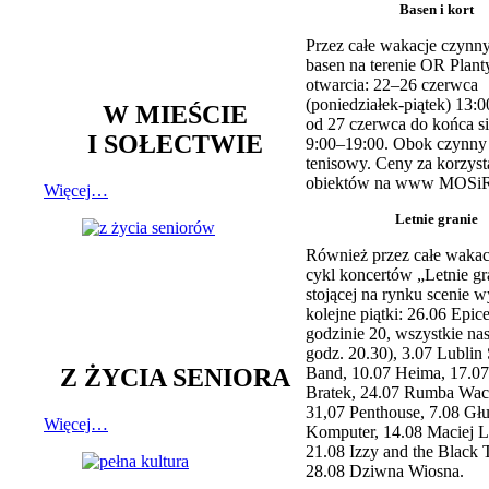
Basen i kort
Przez całe wakacje czynny
basen na terenie OR Plant
otwarcia: 22–26 czerwca
(poniedziałek-piątek) 13:0
W MIEŚCIE
od 27 czerwca do końca si
I SOŁECTWIE
9:00–19:00. Obok czynny j
tenisowy. Ceny za korzyst
obiektów na www MOSiR
Więcej…
Letnie granie
Również przez całe wakac
cykl koncertów „Letnie gr
stojącej na rynku scenie w
kolejne piątki: 26.06 Epic
godzinie 20, wszystkie na
godz. 20.30), 3.07 Lublin 
Z ŻYCIA SENIORA
Band, 10.07 Heima, 17.07
Bratek, 24.07 Rumba Wac
31,07 Penthouse, 7.08 Głu
Więcej…
Komputer, 14.08 Maciej L
21.08 Izzy and the Black 
28.08 Dziwna Wiosna.