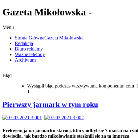
Gazeta Mikołowska -
Menu
Strona Główna
Gazeta Mikołowska
Redakcja
Biuro reklamy
Ważne telefony
Archiwum
Błąd
Wystąpił błąd podczas wczytywania komponentu: com_f
1
Pierwszy jarmark w tym roku
Frekwencja na jarmarku staroci, który odbył się 7 marca na ryn
dowiodła, jak bardzo mikołowianie stęsknili się za tą imprezą.