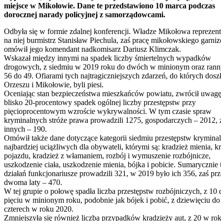
miejsce w Mikołowie. Dane te przedstawiono 10 marca podczas
dorocznej narady policyjnej z samorządowcami.
Odbyła się w formie zdalnej konferencji. Władze Mikołowa reprezen
na niej burmistrz Stanisław Piechula, zaś pracę mikołowskiego garni
omówił jego komendant nadkomisarz Dariusz Klimczak.
Wskazał między innymi na spadek liczby śmiertelnych wypadków
drogowych, z siedmiu w 2019 roku do dwóch w minionym oraz rann
56 do 49. Ofiarami tych najtragiczniejszych zdarzeń, do których dosz
Orzeszu i Mikołowie, byli piesi.
Oceniając stan bezpieczeństwa mieszkańców powiatu, zwrócił uwagę
blisko 20-procentowy spadek ogólnej liczby przestępstw przy
pięcioprocentowym wzroście wykrywalności. W tym czasie spraw
kryminalnych stróże prawa prowadzili 1275, gospodarczych – 2012, 
innych – 190.
Omówił także dane dotyczące kategorii siedmiu przestępstw krymina
najbardziej uciążliwych dla obywateli, którymi są: kradzież mienia, k
pojazdu, kradzież z włamaniem, rozbój i wymuszenie rozbójnicze,
uszkodzenie ciała, uszkodzenie mienia, bójka i pobicie. Sumarycznie 
działań funkcjonariusze prowadzili 321, w 2019 było ich 356, zaś pr
dwoma laty – 470.
W tej grupie o połowę spadła liczba przestępstw rozbójniczych, z 10 
pięciu w minionym roku, podobnie jak bójek i pobić, z dziewięciu do
czterech w roku 2020.
Zmniejszyła się również liczba przypadków kradzieży aut, z 20 w ro