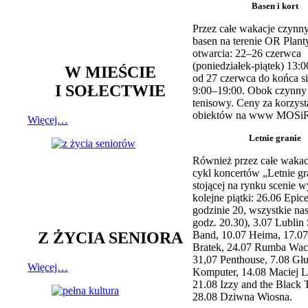
Basen i kort
Przez całe wakacje czynny
basen na terenie OR Plant
otwarcia: 22–26 czerwca
(poniedziałek-piątek) 13:0
W MIEŚCIE
od 27 czerwca do końca si
I SOŁECTWIE
9:00–19:00. Obok czynny j
tenisowy. Ceny za korzyst
obiektów na www MOSiR
Więcej…
Letnie granie
Również przez całe wakac
cykl koncertów „Letnie gr
stojącej na rynku scenie w
kolejne piątki: 26.06 Epic
godzinie 20, wszystkie na
godz. 20.30), 3.07 Lublin 
Z ŻYCIA SENIORA
Band, 10.07 Heima, 17.07
Bratek, 24.07 Rumba Wac
31,07 Penthouse, 7.08 Głu
Więcej…
Komputer, 14.08 Maciej L
21.08 Izzy and the Black 
28.08 Dziwna Wiosna.