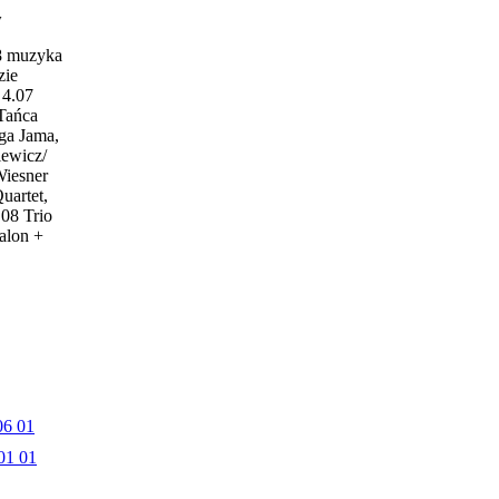
w
18 muzyka
zie
4.07
 Tańca
ga Jama,
iewicz/
Wiesner
uartet,
.08 Trio
alon +