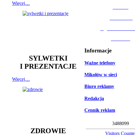
Więcej…
MOSiR
Biblioteka
Ogród Botanic
Muzeum
Informacje
SYLWETKI
Ważne telefony
I PREZENTACJE
Mikołów w sieci
Więcej…
Biuro reklamy
Redakcja
Cennik reklam
3
4
8
8
0
9
9
ZDROWIE
Visitors Counte