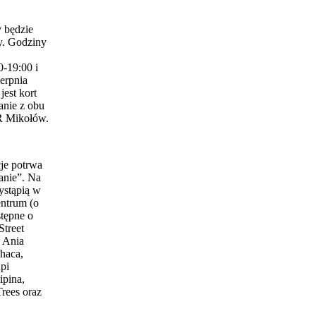
 będzie
y. Godziny
0-19:00 i
erpnia
est kort
anie z obu
 Mikołów.
je potrwa
anie”. Na
ystąpią w
entrum (o
stępne o
Street
 Ania
haca,
pi
ipina,
Trees oraz