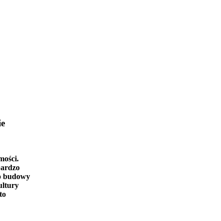
ie
mości.
bardzo
o budowy
ultury
to