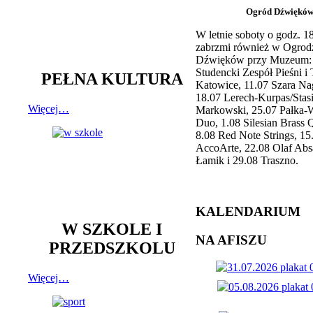
Ogród Dźwiękó
W letnie soboty o godz. 
zabrzmi również w Ogrod
Dźwięków przy Muzeum: 
Studencki Zespół Pieśni i
PEŁNA KULTURA
Katowice, 11.07 Szara Na
18.07 Lerech-Kurpas/Stas
Więcej…
Markowski, 25.07 Pałka-
Duo, 1.08 Silesian Brass Q
8.08 Red Note Strings, 15
AccoArte, 22.08 Olaf Abs
Łamik i 29.08 Traszno.
KALENDARIUM
W SZKOLE I
NA AFISZU
PRZEDSZKOLU
Więcej…