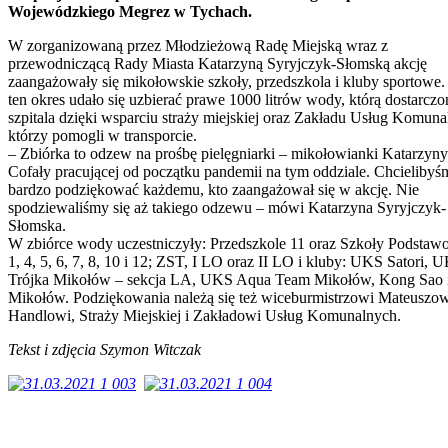
Wojewódzkiego Megrez w Tychach.
W zorganizowaną przez Młodzieżową Radę Miejską wraz z
przewodniczącą Rady Miasta Katarzyną Syryjczyk-Słomską akcję
zaangażowały się mikołowskie szkoły, przedszkola i kluby sportowe.
ten okres udało się uzbierać prawe 1000 litrów wody, którą dostarcz
szpitala dzięki wsparciu straży miejskiej oraz Zakładu Usług Komuna
którzy pomogli w transporcie.
– Zbiórka to odzew na prośbę pielęgniarki – mikołowianki Katarzyny
Cofały pracującej od początku pandemii na tym oddziale. Chcielibyś
bardzo podziękować każdemu, kto zaangażował się w akcję. Nie
spodziewaliśmy się aż takiego odzewu – mówi Katarzyna Syryjczyk-
Słomska.
W zbiórce wody uczestniczyły: Przedszkole 11 oraz Szkoły Podstaw
1, 4, 5, 6, 7, 8, 10 i 12; ZST, I LO oraz II LO i kluby: UKS Satori, 
Trójka Mikołów – sekcja LA, UKS Aqua Team Mikołów, Kong Sao
Mikołów. Podziękowania należą się też wiceburmistrzowi Mateuszo
Handlowi, Straży Miejskiej i Zakładowi Usług Komunalnych.
Tekst i zdjęcia Szymon Witczak