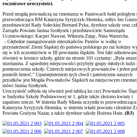
rocznicowe uroczystości.
Przed mogiłą powstańczą na cmentarzu w Paniowach hołd poległym 
przewodnicząca RM Katarzyna Syryjczyk-Słomska, sołtys Jan Gaura
przedstawiciel Rady Sołeckiej Bernard Pyka, dyrektor szkoły oraz cz
Zarządu Powiatu Janina Szołtysek i przedstawiciele Samorządu
Uczniowskiego: Kacper Nawrat, Wiktoria Zając, Nina Warzecha.
– Głębokie zaangażowanie mieszkańców Paniów w walkę o
przynależność Ziemi Śląskiej do państwa polskiego po raz kolejny wy
się w ich uczestnictwie w III powstaniu śląskim. Ten fakt odnotowan
również w kronice szkoły, gdzie na stronie 101 czytamy: „Była strasz
strzelanina. Z sąsiedniej miejscowości przybyły grupy młodych ludzi i
pomieszczenia szkoły. Czterech miejscowych powstańców i jeden pol
ponieśli śmierć.” Upamiętnieniem tych chwil i patriotyzmu naszych
przodków jest Mogiła Powstańców Śląskich na miejscowym cmentar
mówi Janina Szołtysek.
Uroczystość odbyła się również pod tablicą ku czci Powstańców Śląs
w budynku Szkoły Podstawowej nr 1, gdzie także złożono kwiaty i
zapalono znicze. W imieniu Rady Miasta uczyniła to przewodnicząca
Katarzyna Syryjczyk-Słomska, w imieniu władz powiatu członkini Z
Powiatu Grażyna Nazar, a także dyrektor szkoły Bożena Hain.
(BJ)