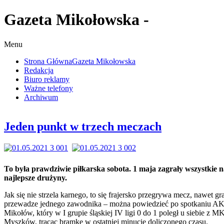
Gazeta Mikołowska -
Menu
Strona Główna
Gazeta Mikołowska
Redakcja
Biuro reklamy
Ważne telefony
Archiwum
Jeden punkt w trzech meczach
To była prawdziwie piłkarska sobota. 1 maja zagrały wszystkie n
najlepsze drużyny.
Jak się nie strzela karnego, to się frajersko przegrywa mecz, nawet gr
przewadze jednego zawodnika – można powiedzieć po spotkaniu A
Mikołów, który w I grupie śląskiej IV ligi 0 do 1 poległ u siebie z M
Myszków, tracąc bramkę w ostatniej minucie doliczonego czasu.