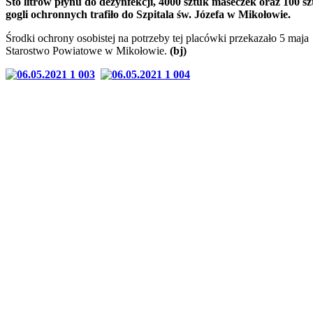
Sto litrów płynu do dezynfekcji, 4000 sztuk maseczek oraz 100 s
gogli ochronnych trafiło do Szpitala św. Józefa w Mikołowie.
Środki ochrony osobistej na potrzeby tej placówki przekazało 5 maja
Starostwo Powiatowe w Mikołowie.
(bj)