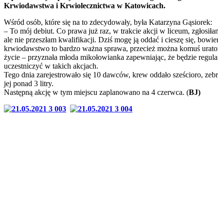
Krwiodawstwa i Krwiolecznictwa w Katowicach.
Wśród osób, które się na to zdecydowały, była Katarzyna Gąsiorek:
– To mój debiut. Co prawa już raz, w trakcie akcji w liceum, zgłosiłam
ale nie przeszłam kwalifikacji. Dziś mogę ją oddać i cieszę się, bowi
krwiodawstwo to bardzo ważna sprawa, przecież można komuś urat
życie – przyznała młoda mikołowianka zapewniając, że będzie regula
uczestniczyć w takich akcjach.
Tego dnia zarejestrowało się 10 dawców, krew oddało sześcioro, zeb
jej ponad 3 litry.
Następną akcję w tym miejscu zaplanowano na 4 czerwca. (
BJ)