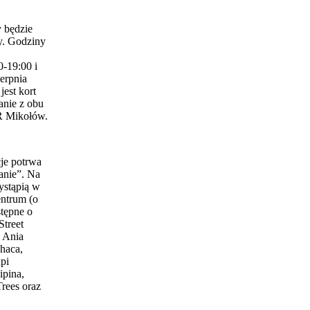
 będzie
y. Godziny
0-19:00 i
erpnia
est kort
anie z obu
 Mikołów.
je potrwa
anie”. Na
ystąpią w
entrum (o
stępne o
Street
 Ania
haca,
pi
ipina,
Trees oraz