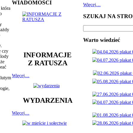
WIADOMOŚCI
Więcej…
 która
o
SZUKAJ NA STRO
y
każdy
o
Warto wiedzieć
.
ę czy
INFORMACJE
 lody
Z RATUSZA
kże
brać
Więcej…
 lutym
rogie,
WYDARZENIA
Więcej…