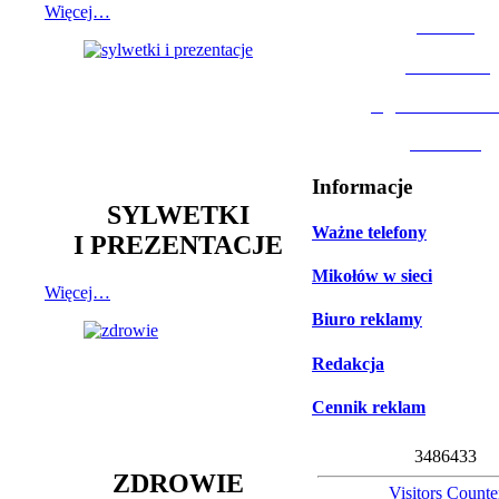
Więcej…
MOSiR
Biblioteka
Ogród Botanic
Muzeum
Informacje
SYLWETKI
Ważne telefony
I PREZENTACJE
Mikołów w sieci
Więcej…
Biuro reklamy
Redakcja
Cennik reklam
3
4
8
6
4
3
3
ZDROWIE
Visitors Counte