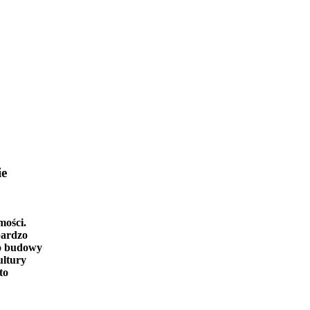
ie
mości.
bardzo
o budowy
ultury
to