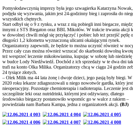
Pomysłodawczynią imprezy była jego szwagierka Katarzyna Nowak,
podjęła się wyzwania, jakim jest 24-godzinny bieg i zaprosiła do nieg
wszystkich chętnych.
Start odbył się o 9 z rynku, a wraz z nią pobiegli inni biegacze, międz
innymi z STS Biegaton oraz BBL Mikołów. W trakcie trwania akcji 
w dowolnej chwili mógł się przyłączyć i pobiec lub też przejść pętlę 
długości 1,2 kilometra wyznaczoną ulicami okalającymi rynek.
Organizatorzy zapewnili, że będzie to można uczynić również w nocy
Przez cały czas można również wrzucać do skarbonki dowolną kwot
też wesprzeć leczenie mikołowianina, kupując w sobotę lub niedzielę
w budce Lody Niedźwiedź. Dochód z ich sprzedaży w te dwa dni ta
trafi na konto Olka Milika. Organizatorzy chcą w ciągu 24 godzin ze
24 tysiące złotych.
– Olek Milik ma 44 lata żonę i dwoje dzieci, jego pasją były biegi. W
2020 roku lekarze zdiagnozowali u niego nowotwór gardła, który jest
nieoperacyjny. Pozostaje chemioterapia i radioterapia. Leczenie jest d
szczególnie leki oraz nutridrinki, którymi jest odżywiany, dlatego
środowisko biegaczy postanowiło wspomóc go w walce z rakiem –
powiedziała nam Barbara Kampa, jedna z organizatorek akcji.
(BJ)