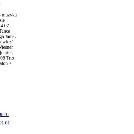
w
18 muzyka
zie
4.07
 Tańca
ga Jama,
iewicz/
Wiesner
uartet,
.08 Trio
alon +