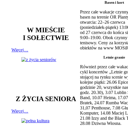
Basen i kort
Przez całe wakacje czynny
basen na terenie OR Plant
otwarcia: 22–26 czerwca
(poniedziałek-piątek) 13:0
W MIEŚCIE
od 27 czerwca do końca si
I SOŁECTWIE
9:00–19:00. Obok czynny j
tenisowy. Ceny za korzyst
obiektów na www MOSiR
Więcej…
Letnie granie
Również przez całe wakac
cykl koncertów „Letnie gr
stojącej na rynku scenie w
kolejne piątki: 26.06 Epic
godzinie 20, wszystkie na
godz. 20.30), 3.07 Lublin 
Z ŻYCIA SENIORA
Band, 10.07 Heima, 17.07
Bratek, 24.07 Rumba Wac
31,07 Penthouse, 7.08 Głu
Więcej…
Komputer, 14.08 Maciej L
21.08 Izzy and the Black 
28.08 Dziwna Wiosna.