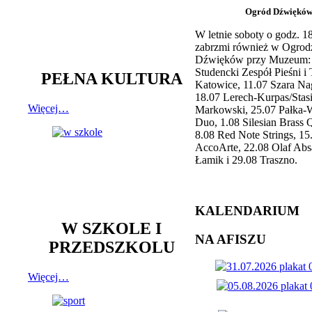
Ogród Dźwiękó
W letnie soboty o godz. 
zabrzmi również w Ogrod
Dźwięków przy Muzeum: 
Studencki Zespół Pieśni i
PEŁNA KULTURA
Katowice, 11.07 Szara Na
18.07 Lerech-Kurpas/Stas
Więcej…
Markowski, 25.07 Pałka-
Duo, 1.08 Silesian Brass Q
8.08 Red Note Strings, 15
AccoArte, 22.08 Olaf Abs
Łamik i 29.08 Traszno.
KALENDARIUM
W SZKOLE I
NA AFISZU
PRZEDSZKOLU
Więcej…