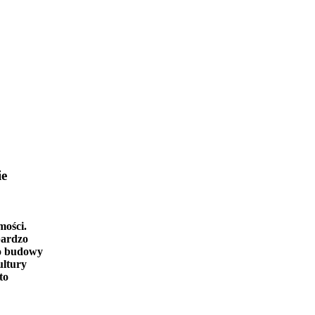
ie
mości.
bardzo
o budowy
ultury
to