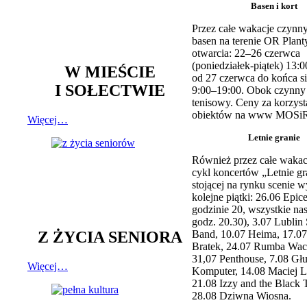
Basen i kort
Przez całe wakacje czynny
basen na terenie OR Plant
otwarcia: 22–26 czerwca
(poniedziałek-piątek) 13:0
W MIEŚCIE
od 27 czerwca do końca si
I SOŁECTWIE
9:00–19:00. Obok czynny j
tenisowy. Ceny za korzyst
obiektów na www MOSiR
Więcej…
Letnie granie
Również przez całe wakac
cykl koncertów „Letnie gr
stojącej na rynku scenie w
kolejne piątki: 26.06 Epic
godzinie 20, wszystkie na
godz. 20.30), 3.07 Lublin 
Z ŻYCIA SENIORA
Band, 10.07 Heima, 17.07
Bratek, 24.07 Rumba Wac
31,07 Penthouse, 7.08 Głu
Więcej…
Komputer, 14.08 Maciej L
21.08 Izzy and the Black 
28.08 Dziwna Wiosna.