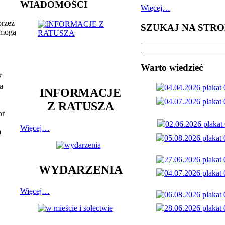
WIADOMOŚCI
Więcej…
przez
SZUKAJ NA STRO
 mogą
Warto wiedzieć
W
a
INFORMACJE
Z RATUSZA
or
Więcej…
a
WYDARZENIA
Więcej…