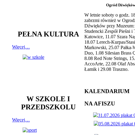
Ogród Dźwiękó
W letnie soboty o godz. 
zabrzmi również w Ogrod
Dźwięków przy Muzeum: 
Studencki Zespół Pieśni i
PEŁNA KULTURA
Katowice, 11.07 Szara Na
18.07 Lerech-Kurpas/Stas
Więcej…
Markowski, 25.07 Pałka-
Duo, 1.08 Silesian Brass Q
8.08 Red Note Strings, 15
AccoArte, 22.08 Olaf Abs
Łamik i 29.08 Traszno.
KALENDARIUM
W SZKOLE I
NA AFISZU
PRZEDSZKOLU
Więcej…