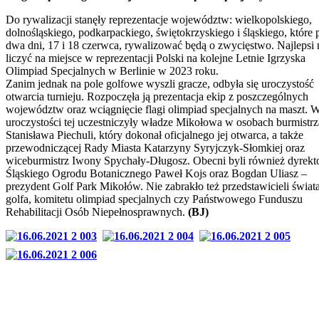
Do rywalizacji stanęły reprezentacje województw: wielkopolskiego,
dolnośląskiego, podkarpackiego, świętokrzyskiego i śląskiego, które 
dwa dni, 17 i 18 czerwca, rywalizować będą o zwycięstwo. Najlepsi
liczyć na miejsce w reprezentacji Polski na kolejne Letnie Igrzyska
Olimpiad Specjalnych w Berlinie w 2023 roku.
Zanim jednak na pole golfowe wyszli gracze, odbyła się uroczystość
otwarcia turnieju. Rozpoczęła ją prezentacja ekip z poszczególnych
województw oraz wciągnięcie flagi olimpiad specjalnych na maszt. 
uroczystości tej uczestniczyły władze Mikołowa w osobach burmistrz
Stanisława Piechuli, który dokonał oficjalnego jej otwarca, a także
przewodniczącej Rady Miasta Katarzyny Syryjczyk-Słomkiej oraz
wiceburmistrz Iwony Spychały-Długosz. Obecni byli również dyrekt
Śląskiego Ogrodu Botanicznego Paweł Kojs oraz Bogdan Uliasz –
prezydent Golf Park Mikołów. Nie zabrakło też przedstawicieli świat
golfa, komitetu olimpiad specjalnych czy Państwowego Funduszu
Rehabilitacji Osób Niepełnosprawnych.
(BJ)