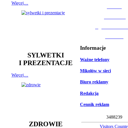
Więcej…
MOSiR
Biblioteka
Ogród Botanic
Muzeum
Informacje
SYLWETKI
Ważne telefony
I PREZENTACJE
Mikołów w sieci
Więcej…
Biuro reklamy
Redakcja
Cennik reklam
3
4
8
8
2
3
9
ZDROWIE
Visitors Counte