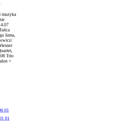
w
18 muzyka
zie
4.07
 Tańca
ga Jama,
iewicz/
Wiesner
uartet,
.08 Trio
alon +