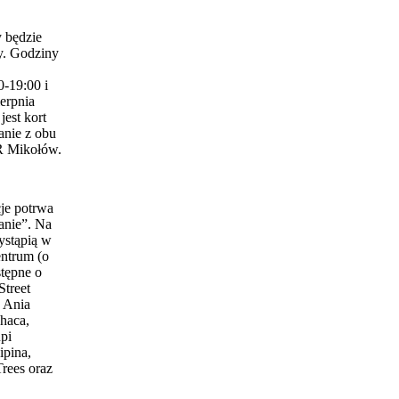
 będzie
y. Godziny
0-19:00 i
erpnia
est kort
anie z obu
 Mikołów.
je potrwa
anie”. Na
ystąpią w
entrum (o
stępne o
Street
 Ania
haca,
pi
ipina,
Trees oraz