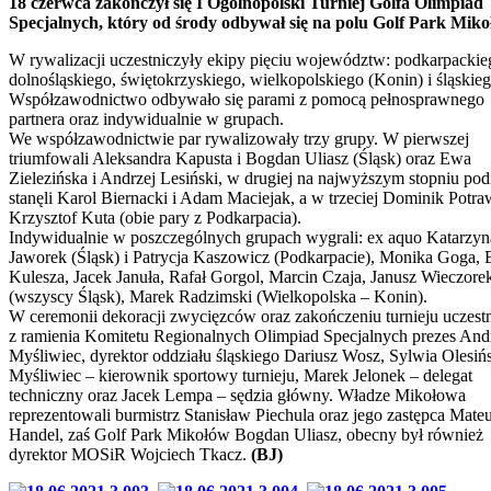
18 czerwca zakończył się I Ogólnopolski Turniej Golfa Olimpiad
Specjalnych, który od środy odbywał się na polu Golf Park Miko
W rywalizacji uczestniczyły ekipy pięciu województw: podkarpackie
dolnośląskiego, świętokrzyskiego, wielkopolskiego (Konin) i śląskieg
Współzawodnictwo odbywało się parami z pomocą pełnosprawnego
partnera oraz indywidualnie w grupach.
We współzawodnictwie par rywalizowały trzy grupy. W pierwszej
triumfowali Aleksandra Kapusta i Bogdan Uliasz (Śląsk) oraz Ewa
Zielezińska i Andrzej Lesiński, w drugiej na najwyższym stopniu po
stanęli Karol Biernacki i Adam Maciejak, a w trzeciej Dominik Potraw
Krzysztof Kuta (obie pary z Podkarpacia).
Indywidualnie w poszczególnych grupach wygrali: ex aquo Katarzyn
Jaworek (Śląsk) i Patrycja Kaszowicz (Podkarpacie), Monika Goga, 
Kulesza, Jacek Januła, Rafał Gorgol, Marcin Czaja, Janusz Wieczore
(wszyscy Śląsk), Marek Radzimski (Wielkopolska – Konin).
W ceremonii dekoracji zwycięzców oraz zakończeniu turnieju uczestn
z ramienia Komitetu Regionalnych Olimpiad Specjalnych prezes And
Myśliwiec, dyrektor oddziału śląskiego Dariusz Wosz, Sylwia Olesiń
Myśliwiec – kierownik sportowy turnieju, Marek Jelonek – delegat
techniczny oraz Jacek Lempa – sędzia główny. Władze Mikołowa
reprezentowali burmistrz Stanisław Piechula oraz jego zastępca Mate
Handel, zaś Golf Park Mikołów Bogdan Uliasz, obecny był również
dyrektor MOSiR Wojciech Tkacz.
(BJ)