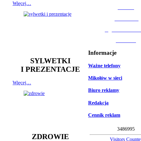
Więcej…
MOSiR
Biblioteka
Ogród Botanic
Muzeum
Informacje
SYLWETKI
Ważne telefony
I PREZENTACJE
Mikołów w sieci
Więcej…
Biuro reklamy
Redakcja
Cennik reklam
3
4
8
6
9
9
5
ZDROWIE
Visitors Counte