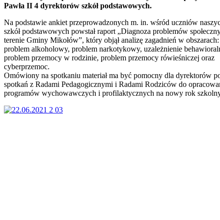
Pawła II 4 dyrektorów szkół podstawowych.
Na podstawie ankiet przeprowadzonych m. in. wśród uczniów naszy
szkół podstawowych powstał raport „Diagnoza problemów społeczn
terenie Gminy Mikołów”, który objął analizę zagadnień w obszarach:
problem alkoholowy, problem narkotykowy, uzależnienie behawioral
problem przemocy w rodzinie, problem przemocy rówieśniczej oraz
cyberprzemoc.
Omówiony na spotkaniu materiał ma być pomocny dla dyrektorów p
spotkań z Radami Pedagogicznymi i Radami Rodziców do opracowa
programów wychowawczych i profilaktycznych na nowy rok szkolny