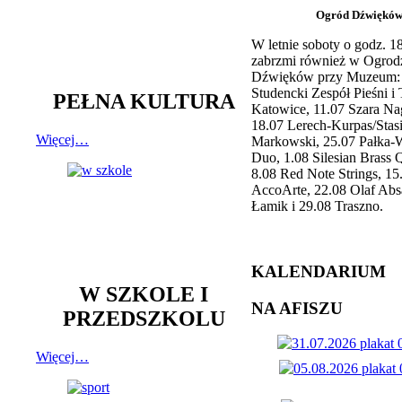
Ogród Dźwiękó
W letnie soboty o godz. 
zabrzmi również w Ogrod
Dźwięków przy Muzeum: 
Studencki Zespół Pieśni i
PEŁNA KULTURA
Katowice, 11.07 Szara Na
18.07 Lerech-Kurpas/Stas
Więcej…
Markowski, 25.07 Pałka-
Duo, 1.08 Silesian Brass Q
8.08 Red Note Strings, 15
AccoArte, 22.08 Olaf Abs
Łamik i 29.08 Traszno.
KALENDARIUM
W SZKOLE I
NA AFISZU
PRZEDSZKOLU
Więcej…