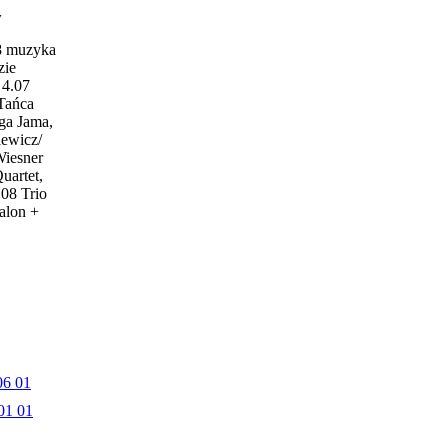
w
18 muzyka
zie
4.07
 Tańca
ga Jama,
iewicz/
Wiesner
uartet,
.08 Trio
alon +