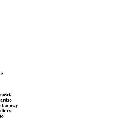
ie
mości.
bardzo
o budowy
ultury
to