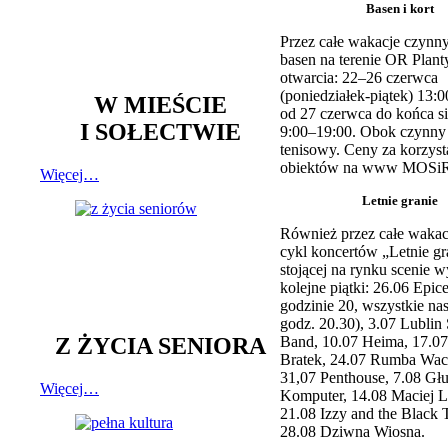
Basen i kort
Przez całe wakacje czynny
basen na terenie OR Plant
otwarcia: 22–26 czerwca
(poniedziałek-piątek) 13:0
W MIEŚCIE
od 27 czerwca do końca si
I SOŁECTWIE
9:00–19:00. Obok czynny j
tenisowy. Ceny za korzyst
obiektów na www MOSiR
Więcej…
Letnie granie
Również przez całe wakac
cykl koncertów „Letnie gr
stojącej na rynku scenie w
kolejne piątki: 26.06 Epic
godzinie 20, wszystkie na
godz. 20.30), 3.07 Lublin 
Z ŻYCIA SENIORA
Band, 10.07 Heima, 17.07
Bratek, 24.07 Rumba Wac
31,07 Penthouse, 7.08 Głu
Więcej…
Komputer, 14.08 Maciej L
21.08 Izzy and the Black 
28.08 Dziwna Wiosna.