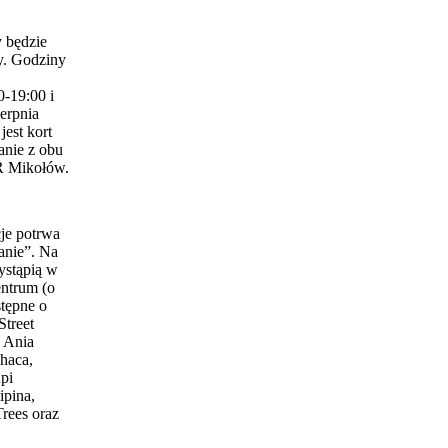
 będzie
y. Godziny
0-19:00 i
erpnia
est kort
anie z obu
 Mikołów.
je potrwa
anie”. Na
ystąpią w
entrum (o
stępne o
Street
 Ania
haca,
pi
ipina,
Trees oraz