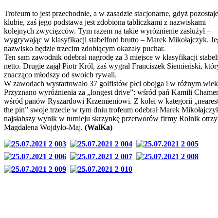
Trofeum to jest przechodnie, a w zasadzie stacjonarne, gdyż pozostaj
klubie, zaś jego podstawa jest zdobiona tabliczkami z nazwiskami
kolejnych zwycięzców. Tym razem na takie wyróżnienie zasłużył –
wygrywając w klasyfikacji stabelford brutto – Marek Mikołajczyk. J
nazwisko będzie trzecim zdobiącym okazały puchar.
Ten sam zawodnik odebrał nagrodę za 3 miejsce w klasyfikacji stabel
netto. Drugie zajął Piotr Król, zaś wygrał Franciszek Siemieński, któr
znacząco młodszy od swoich rywali.
W zawodach wystartowało 37 golfistów płci obojga i w różnym wiek
Przyznano wyróżnienia za „longest drive”: wśród pań Kamili Chamer
wśród panów Ryszardowi Krzemieniowi. Z kolei w kategorii „nearest
the pin” swoje trzecie w tym dniu trofeum odebrał Marek Mikołajczy
najsłabszy wynik w turnieju skrzynkę przetworów firmy Rolnik otrz
Magdalena Wojdyło-Maj.
(WalKa)