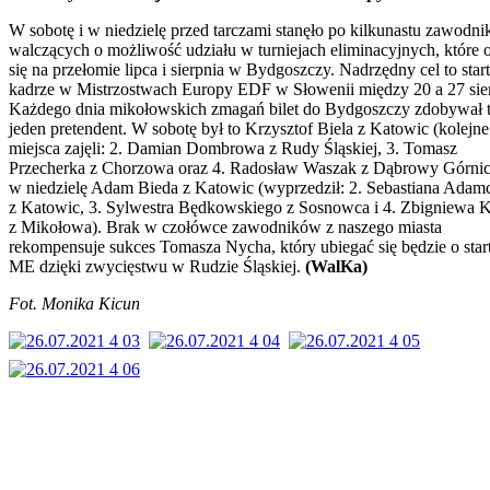
W sobotę i w niedzielę przed tarczami stanęło po kilkunastu zawodn
walczących o możliwość udziału w turniejach eliminacyjnych, które 
się na przełomie lipca i sierpnia w Bydgoszczy. Nadrzędny cel to star
kadrze w Mistrzostwach Europy EDF w Słowenii między 20 a 27 sier
Każdego dnia mikołowskich zmagań bilet do Bydgoszczy zdobywał 
jeden pretendent. W sobotę był to Krzysztof Biela z Katowic (kolejne
miejsca zajęli: 2. Damian Dombrowa z Rudy Śląskiej, 3. Tomasz
Przecherka z Chorzowa oraz 4. Radosław Waszak z Dąbrowy Górnicz
w niedzielę Adam Bieda z Katowic (wyprzedził: 2. Sebastiana Adam
z Katowic, 3. Sylwestra Będkowskiego z Sosnowca i 4. Zbigniewa 
z Mikołowa). Brak w czołówce zawodników z naszego miasta
rekompensuje sukces Tomasza Nycha, który ubiegać się będzie o star
ME dzięki zwycięstwu w Rudzie Śląskiej.
(WalKa)
Fot. Monika Kicun