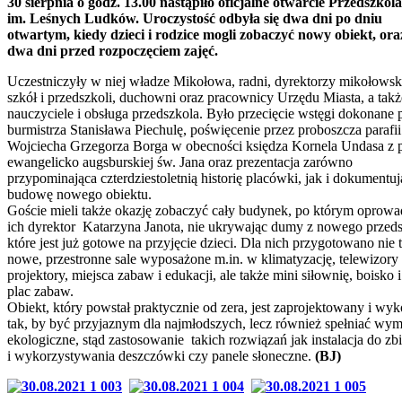
30 sierpnia o godz. 13.00 nastąpiło oficjalne otwarcie Przedszkola
im. Leśnych Ludków. Uroczystość odbyła się dwa dni po dniu
otwartym, kiedy dzieci i rodzice mogli zobaczyć nowy obiekt, ora
dwa dni przed rozpoczęciem zajęć.
Uczestniczyły w niej władze Mikołowa, radni, dyrektorzy mikołowsk
szkół i przedszkoli, duchowni oraz pracownicy Urzędu Miasta, a takż
nauczyciele i obsługa przedszkola. Było przecięcie wstęgi dokonane 
burmistrza Stanisława Piechulę, poświęcenie przez proboszcza parafii
Wojciecha Grzegorza Borga w obecności księdza Kornela Undasa z p
ewangelicko augsburskiej św. Jana oraz prezentacja zarówno
przypominająca czterdziestoletnią historię placówki, jak i dokumentuj
budowę nowego obiektu.
Goście mieli także okazję zobaczyć cały budynek, po którym oprowa
ich dyrektor Katarzyna Janota, nie ukrywając dumy z nowego przeds
które jest już gotowe na przyjęcie dzieci. Dla nich przygotowano nie 
nowe, przestronne sale wyposażone m.in. w klimatyzację, telewizory 
projektory, miejsca zabaw i edukacji, ale także mini siłownię, boisko
plac zabaw.
Obiekt, który powstał praktycznie od zera, jest zaprojektowany i wy
tak, by być przyjaznym dla najmłodszych, lecz również spełniać wy
ekologiczne, stąd zastosowanie takich rozwiązań jak instalacja do zb
i wykorzystywania deszczówki czy panele słoneczne.
(BJ)