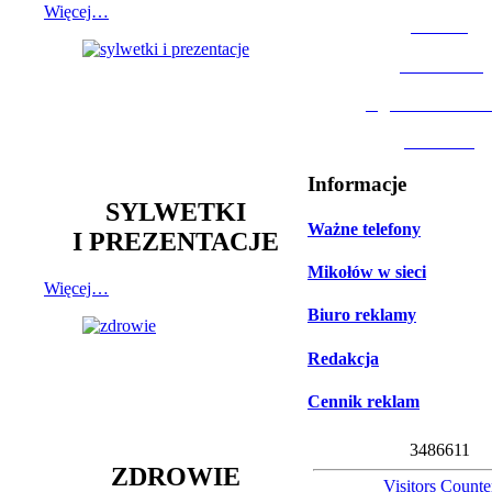
Więcej…
MOSiR
Biblioteka
Ogród Botanic
Muzeum
Informacje
SYLWETKI
Ważne telefony
I PREZENTACJE
Mikołów w sieci
Więcej…
Biuro reklamy
Redakcja
Cennik reklam
3
4
8
6
6
1
1
ZDROWIE
Visitors Counte