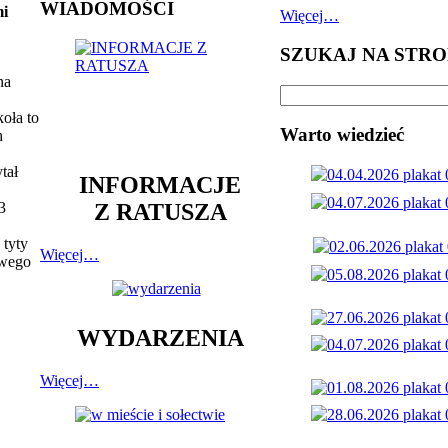
WIADOMOŚCI
mi
Więcej…
SZUKAJ NA STRO
na
koła to
Warto wiedzieć
h
tał
INFORMACJE
Z RATUSZA
3
 tyty
Więcej…
owego
WYDARZENIA
Więcej…