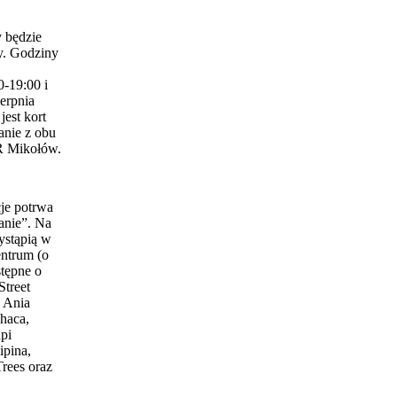
 będzie
y. Godziny
0-19:00 i
erpnia
est kort
anie z obu
 Mikołów.
je potrwa
anie”. Na
ystąpią w
entrum (o
stępne o
Street
 Ania
haca,
pi
ipina,
Trees oraz