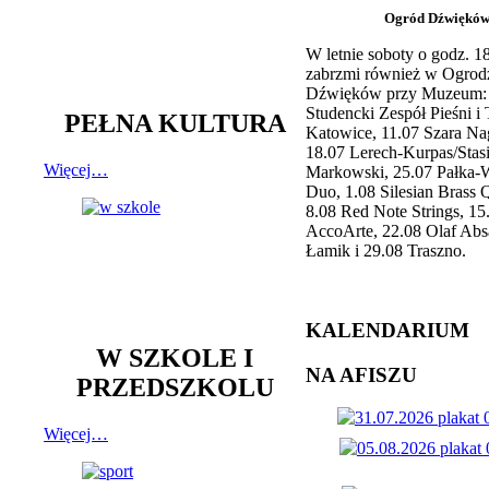
Ogród Dźwiękó
W letnie soboty o godz. 
zabrzmi również w Ogrod
Dźwięków przy Muzeum: 
Studencki Zespół Pieśni i
PEŁNA KULTURA
Katowice, 11.07 Szara Na
18.07 Lerech-Kurpas/Stas
Więcej…
Markowski, 25.07 Pałka-
Duo, 1.08 Silesian Brass Q
8.08 Red Note Strings, 15
AccoArte, 22.08 Olaf Abs
Łamik i 29.08 Traszno.
KALENDARIUM
W SZKOLE I
NA AFISZU
PRZEDSZKOLU
Więcej…