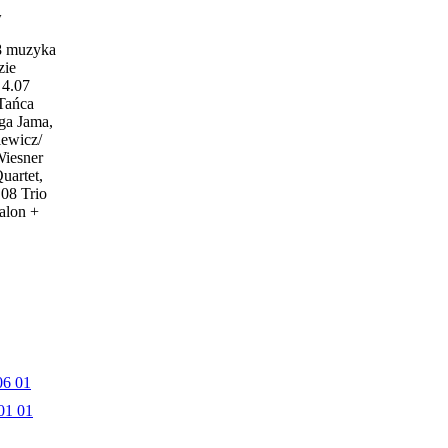
w
18 muzyka
zie
4.07
 Tańca
ga Jama,
iewicz/
Wiesner
uartet,
.08 Trio
alon +