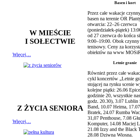
Basen i kort
Przez całe wakacje czynny
basen na terenie OR Plant
otwarcia: 22–26 czerwca
(poniedziałek-piątek) 13:0
W MIEŚCIE
od 27 czerwca do końca si
I SOŁECTWIE
9:00–19:00. Obok czynny j
tenisowy. Ceny za korzyst
obiektów na www MOSiR
Więcej…
Letnie granie
Również przez całe wakac
cykl koncertów „Letnie gr
stojącej na rynku scenie w
kolejne piątki: 26.06 Epic
godzinie 20, wszystkie na
godz. 20.30), 3.07 Lublin 
Z ŻYCIA SENIORA
Band, 10.07 Heima, 17.07
Bratek, 24.07 Rumba Wac
31,07 Penthouse, 7.08 Głu
Więcej…
Komputer, 14.08 Maciej L
21.08 Izzy and the Black 
28.08 Dziwna Wiosna.