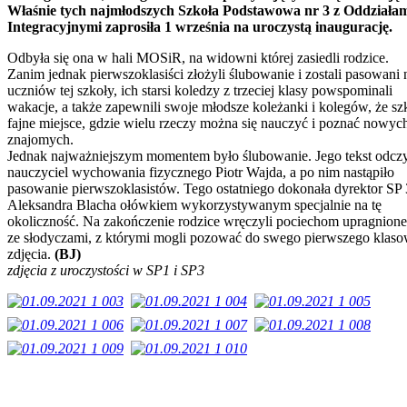
Właśnie tych najmłodszych Szkoła Podstawowa nr 3 z Oddziała
Integracyjnymi zaprosiła 1 września na uroczystą inaugurację.
Odbyła się ona w hali MOSiR, na widowni której zasiedli rodzice.
Zanim jednak pierwszoklasiści złożyli ślubowanie i zostali pasowani 
uczniów tej szkoły, ich starsi koledzy z trzeciej klasy powspominali
wakacje, a także zapewnili swoje młodsze koleżanki i kolegów, że sz
fajne miejsce, gdzie wielu rzeczy można się nauczyć i poznać nowyc
znajomych.
Jednak najważniejszym momentem było ślubowanie. Jego tekst odczy
nauczyciel wychowania fizycznego Piotr Wajda, a po nim nastąpiło
pasowanie pierwszoklasistów. Tego ostatniego dokonała dyrektor SP 
Aleksandra Blacha ołówkiem wykorzystywanym specjalnie na tę
okoliczność. Na zakończenie rodzice wręczyli pociechom upragnione
ze słodyczami, z którymi mogli pozować do swego pierwszego klas
zdjęcia.
(BJ)
zdjęcia z uroczystości w SP1 i SP3