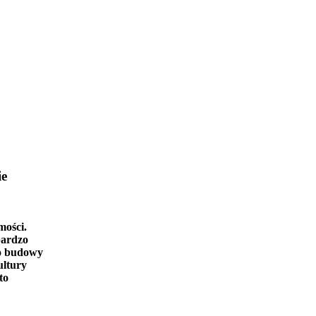
ie
mości.
bardzo
o budowy
ultury
to